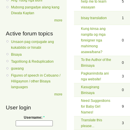
Ang Tubig nga Buhi
help me to learn
5
viasayan
Mubong pangadye alang kang
Diwata Kaptan
bisay translation
1
more
Kung kinsa ang
Active forum topics
nangita og mga
foreigner nga
0
Unsaon pag conjugate ang
mahimong
kukabildo or hinabi
asawa/bana?
Bisaya
To the Author of the
Tagolilong & Reduplication
0
Binisaya
guwang
Pagkanindota ani
Figures of speech in Cebuano /
3
nga website!
Hiligaynon / other Bisaya
Kasugirang
languages
0
Binisaya
more
Need Suggestions
User login
for Baby Girl
9
Names!
Username:
*
Translate this
3
please...