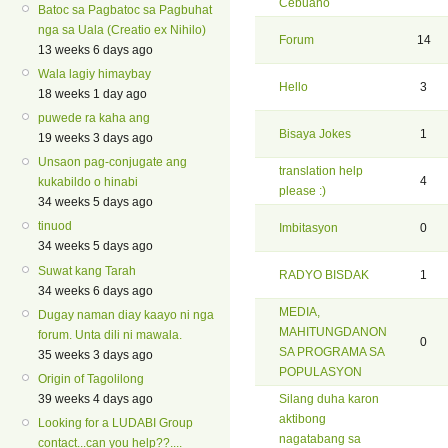
Cebuano
Batoc sa Pagbatoc sa Pagbuhat
nga sa Uala (Creatio ex Nihilo)
Forum
14
13 weeks 6 days ago
Wala lagiy himaybay
Hello
3
18 weeks 1 day ago
puwede ra kaha ang
Bisaya Jokes
1
19 weeks 3 days ago
Unsaon pag-conjugate ang
translation help
4
kukabildo o hinabi
please :)
34 weeks 5 days ago
tinuod
Imbitasyon
0
34 weeks 5 days ago
Suwat kang Tarah
RADYO BISDAK
1
34 weeks 6 days ago
MEDIA,
Dugay naman diay kaayo ni nga
MAHITUNGDANON
forum. Unta dili ni mawala.
0
SA PROGRAMA SA
35 weeks 3 days ago
POPULASYON
Origin of Tagolilong
Silang duha karon
39 weeks 4 days ago
aktibong
Looking for a LUDABI Group
nagatabang sa
contact...can you help??....