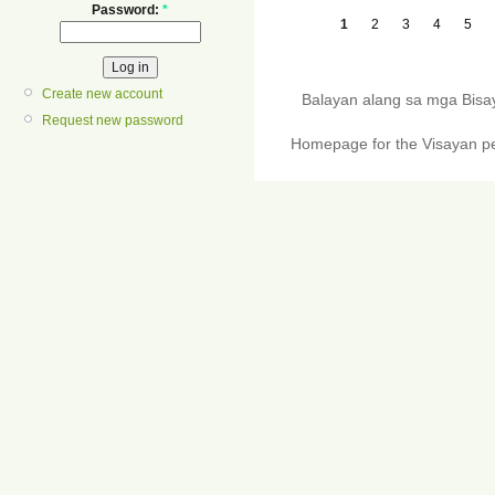
Password:
*
1
2
3
4
5
Create new account
Balayan alang sa mga Bis
Request new password
Homepage for the Visayan pe