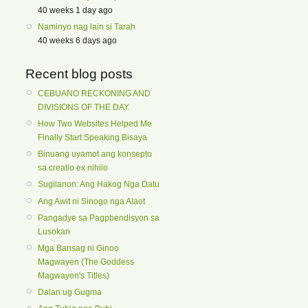
40 weeks 1 day ago
Naminyo nag lain si Tarah
40 weeks 6 days ago
Recent blog posts
CEBUANO RECKONING AND
DIVISIONS OF THE DAY.
How Two Websites Helped Me
Finally Start Speaking Bisaya
Binuang uyamot ang konsepto
sa creatio ex nihilo
Sugilanon: Ang Hakog Nga Datu
Ang Awit ni Sinogo nga Alaot
Pangadye sa Pagpbendisyon sa
Lusokan
Mga Bansag ni Ginoo
Magwayen (The Goddess
Magwayen's Titles)
Dalan ug Gugma