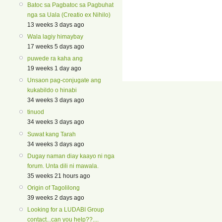
Batoc sa Pagbatoc sa Pagbuhat
nga sa Uala (Creatio ex Nihilo)
13 weeks 3 days ago
Wala lagiy himaybay
17 weeks 5 days ago
puwede ra kaha ang
19 weeks 1 day ago
Unsaon pag-conjugate ang
kukabildo o hinabi
34 weeks 3 days ago
tinuod
34 weeks 3 days ago
Suwat kang Tarah
34 weeks 3 days ago
Dugay naman diay kaayo ni nga
forum. Unta dili ni mawala.
35 weeks 21 hours ago
Origin of Tagolilong
39 weeks 2 days ago
Looking for a LUDABI Group
contact...can you help??....