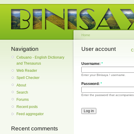
Home
Navigation
User account
C
Cebuano - English Dictionary
and Thesaurus
Username:
*
Web Reader
Enter your Binisaya ! username.
Spell Checker
Password:
*
About
Search
Enter the password that accompanies
Forums
Recent posts
Feed aggregator
Recent comments