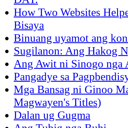
How Two Websites Helped
Bisaya
Binuang uyamot ang konse
Sugilanon: Ang Hakog N
Ang Awit ni Sinogo nga 
Pangadye sa Pagpbendis
Mga Bansag ni Ginoo M
Magwayen's Titles)
Dalan ug Gugma
Ang Tubig nga Buhi