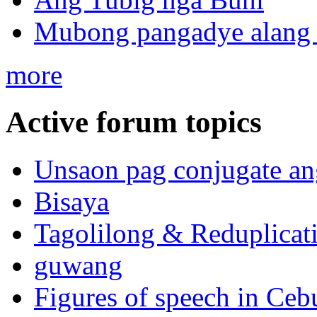
Mubong pangadye alang 
more
Active forum topics
Unsaon pag conjugate an
Bisaya
Tagolilong & Reduplicat
guwang
Figures of speech in Ceb