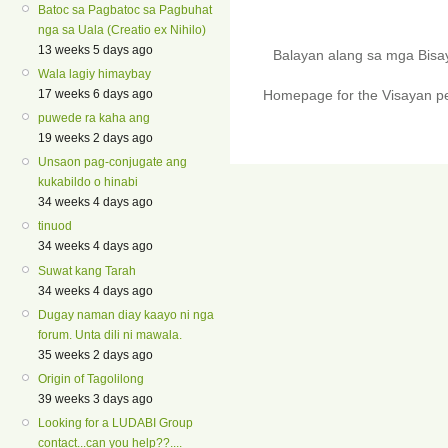
Batoc sa Pagbatoc sa Pagbuhat
nga sa Uala (Creatio ex Nihilo)
13 weeks 5 days ago
Balayan alang sa mga Bis
Wala lagiy himaybay
17 weeks 6 days ago
Homepage for the Visayan pe
puwede ra kaha ang
19 weeks 2 days ago
Unsaon pag-conjugate ang
kukabildo o hinabi
34 weeks 4 days ago
tinuod
34 weeks 4 days ago
Suwat kang Tarah
34 weeks 4 days ago
Dugay naman diay kaayo ni nga
forum. Unta dili ni mawala.
35 weeks 2 days ago
Origin of Tagolilong
39 weeks 3 days ago
Looking for a LUDABI Group
contact...can you help??....