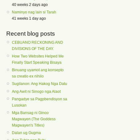
40 weeks 2 days ago
Naminyo nag lain si Tarah
41 weeks 1 day ago
Recent blog posts
CEBUANO RECKONING AND
DIVISIONS OF THE DAY.
How Two Websites Helped Me
Finally Start Speaking Bisaya
Binuang uyamot ang konsepto
sa creatio ex nihilo
Sugilanon: Ang Hakog Nga Datu
Ang Awit ni Sinogo nga Alaot
Pangadye sa Pagpbendisyon sa
Lusokan
Mga Bansag ni Ginoo
Magwayen (The Goddess
Magwayen's Titles)
Dalan ug Gugma