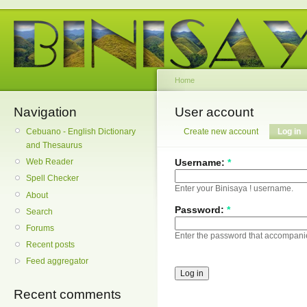
Home
Navigation
User account
Cebuano - English Dictionary
Create new account
Log in
and Thesaurus
Username:
*
Web Reader
Spell Checker
Enter your Binisaya ! username.
About
Password:
*
Search
Forums
Enter the password that accompani
Recent posts
Feed aggregator
Recent comments