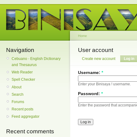
Home
Navigation
User account
Cebuano - English Dictionary
Create new account
Log in
and Thesaurus
Username:
*
Web Reader
Spell Checker
Enter your Binisaya ! username.
About
Password:
*
Search
Forums
Enter the password that accompani
Recent posts
Feed aggregator
Recent comments