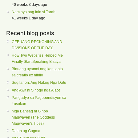
40 weeks 3 days ago
Naminyo nag lain si Tarah
41 weeks 1 day ago
Recent blog posts
CEBUANO RECKONING AND
DIVISIONS OF THE DAY.
How Two Websites Helped Me
Finally Start Speaking Bisaya
Binuang uyamot ang konsepto
sa creatio ex nihilo
Sugilanon: Ang Hakog Nga Datu
Ang Awit ni Sinogo nga Alaot
Pangadye sa Pagpbendisyon sa
Lusokan
Mga Bansag ni Ginoo
Magwayen (The Goddess
Magwayen's Titles)
Dalan ug Gugma