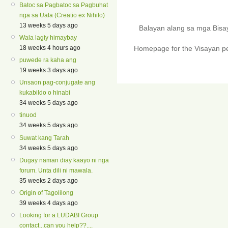
Batoc sa Pagbatoc sa Pagbuhat
nga sa Uala (Creatio ex Nihilo)
13 weeks 5 days ago
Balayan alang sa mga Bis
Wala lagiy himaybay
18 weeks 4 hours ago
Homepage for the Visayan pe
puwede ra kaha ang
19 weeks 3 days ago
Unsaon pag-conjugate ang
kukabildo o hinabi
34 weeks 5 days ago
tinuod
34 weeks 5 days ago
Suwat kang Tarah
34 weeks 5 days ago
Dugay naman diay kaayo ni nga
forum. Unta dili ni mawala.
35 weeks 2 days ago
Origin of Tagolilong
39 weeks 4 days ago
Looking for a LUDABI Group
contact...can you help??....