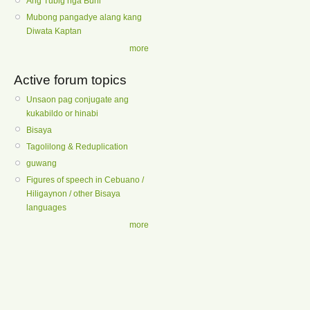
Ang Tubig nga Buhi
Mubong pangadye alang kang
Diwata Kaptan
more
Active forum topics
Unsaon pag conjugate ang
kukabildo or hinabi
Bisaya
Tagolilong & Reduplication
guwang
Figures of speech in Cebuano /
Hiligaynon / other Bisaya
languages
more