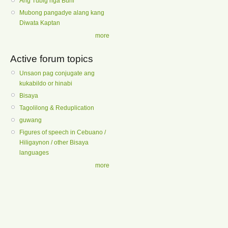
Ang Tubig nga Buhi
Mubong pangadye alang kang
Diwata Kaptan
more
Active forum topics
Unsaon pag conjugate ang
kukabildo or hinabi
Bisaya
Tagolilong & Reduplication
guwang
Figures of speech in Cebuano /
Hiligaynon / other Bisaya
languages
more