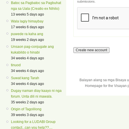
submissions.
Batoc sa Pagbatoc sa Pagbuhat
nga sa Uala (Creatio ex Nihilo)
13 weeks 5 days ago
Wala lagiy himaybay
17 weeks 6 days ago
puwede ra kaha ang
19 weeks 2 days ago
Unsaon pag-conjugate ang
kukabildo o hinabi
34 weeks 4 days ago
tinuod
34 weeks 4 days ago
Suwat kang Tarah
Balayan alang sa mga Bisaya 
34 weeks 4 days ago
Homepage for the Visayan p
Dugay naman diay kaayo ni nga
forum. Unta dili ni mawala.
35 weeks 2 days ago
Origin of Tagolilong
39 weeks 3 days ago
Looking for a LUDABI Group
contact...can you help??....