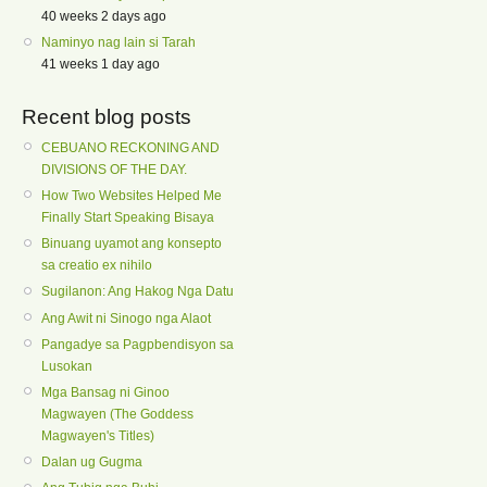
40 weeks 2 days ago
Naminyo nag lain si Tarah
41 weeks 1 day ago
Recent blog posts
CEBUANO RECKONING AND
DIVISIONS OF THE DAY.
How Two Websites Helped Me
Finally Start Speaking Bisaya
Binuang uyamot ang konsepto
sa creatio ex nihilo
Sugilanon: Ang Hakog Nga Datu
Ang Awit ni Sinogo nga Alaot
Pangadye sa Pagpbendisyon sa
Lusokan
Mga Bansag ni Ginoo
Magwayen (The Goddess
Magwayen's Titles)
Dalan ug Gugma