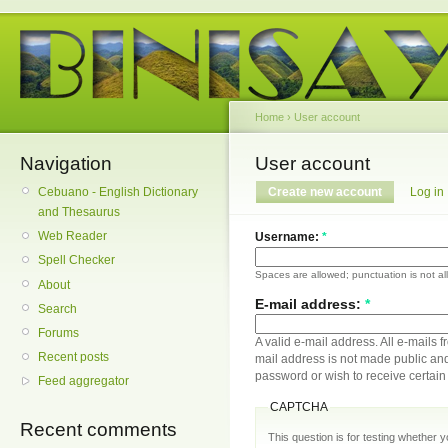
Home
›
User account
Navigation
User account
Cebuano - English Dictionary
Create new account
Log in
and Thesaurus
Web Reader
Username:
*
Spell Checker
Spaces are allowed; punctuation is not a
About
E-mail address:
*
Search
Forums
A valid e-mail address. All e-mails f
Recent posts
mail address is not made public and
password or wish to receive certain 
Feed aggregator
CAPTCHA
Recent comments
This question is for testing whether