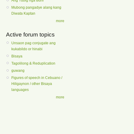
Ang Tubig nga Buhi
Mubong pangadye alang kang
Diwata Kaptan
more
Active forum topics
Unsaon pag conjugate ang
kukabildo or hinabi
Bisaya
Tagolilong & Reduplication
guwang
Figures of speech in Cebuano /
Hiligaynon / other Bisaya
languages
more