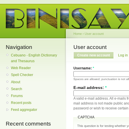
Home
›
User account
Navigation
User account
Cebuano - English Dictionary
Create new account
Log in
and Thesaurus
Web Reader
Username:
*
Spell Checker
Spaces are allowed; punctuation is not a
About
E-mail address:
*
Search
Forums
A valid e-mail address. All e-mails f
Recent posts
mail address is not made public and
password or wish to receive certain 
Feed aggregator
CAPTCHA
Recent comments
This question is for testing whether