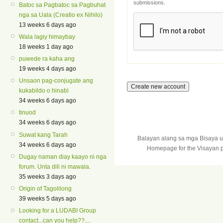
submissions.
Batoc sa Pagbatoc sa Pagbuhat
nga sa Uala (Creatio ex Nihilo)
13 weeks 6 days ago
Wala lagiy himaybay
18 weeks 1 day ago
puwede ra kaha ang
19 weeks 4 days ago
Unsaon pag-conjugate ang
kukabildo o hinabi
34 weeks 6 days ago
tinuod
34 weeks 6 days ago
Suwat kang Tarah
Balayan alang sa mga Bisaya 
34 weeks 6 days ago
Homepage for the Visayan p
Dugay naman diay kaayo ni nga
forum. Unta dili ni mawala.
35 weeks 3 days ago
Origin of Tagolilong
39 weeks 5 days ago
Looking for a LUDABI Group
contact...can you help??....