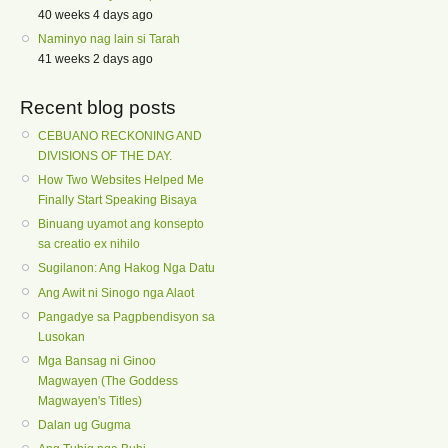
40 weeks 4 days ago
Naminyo nag lain si Tarah
41 weeks 2 days ago
Recent blog posts
CEBUANO RECKONING AND
DIVISIONS OF THE DAY.
How Two Websites Helped Me
Finally Start Speaking Bisaya
Binuang uyamot ang konsepto
sa creatio ex nihilo
Sugilanon: Ang Hakog Nga Datu
Ang Awit ni Sinogo nga Alaot
Pangadye sa Pagpbendisyon sa
Lusokan
Mga Bansag ni Ginoo
Magwayen (The Goddess
Magwayen's Titles)
Dalan ug Gugma