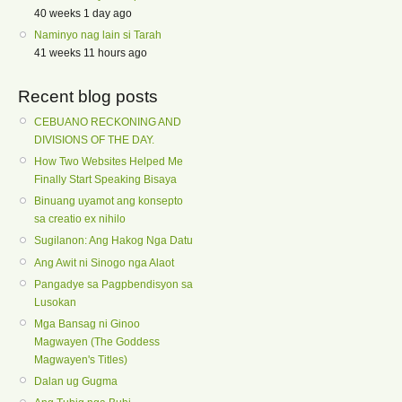
40 weeks 1 day ago
Naminyo nag lain si Tarah
41 weeks 11 hours ago
Recent blog posts
CEBUANO RECKONING AND
DIVISIONS OF THE DAY.
How Two Websites Helped Me
Finally Start Speaking Bisaya
Binuang uyamot ang konsepto
sa creatio ex nihilo
Sugilanon: Ang Hakog Nga Datu
Ang Awit ni Sinogo nga Alaot
Pangadye sa Pagpbendisyon sa
Lusokan
Mga Bansag ni Ginoo
Magwayen (The Goddess
Magwayen's Titles)
Dalan ug Gugma