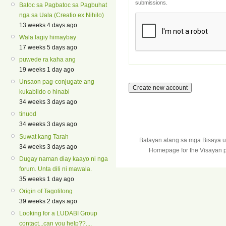
submissions.
Batoc sa Pagbatoc sa Pagbuhat
nga sa Uala (Creatio ex Nihilo)
13 weeks 4 days ago
Wala lagiy himaybay
17 weeks 5 days ago
puwede ra kaha ang
19 weeks 1 day ago
Unsaon pag-conjugate ang
kukabildo o hinabi
34 weeks 3 days ago
tinuod
34 weeks 3 days ago
Suwat kang Tarah
Balayan alang sa mga Bisaya 
34 weeks 3 days ago
Homepage for the Visayan p
Dugay naman diay kaayo ni nga
forum. Unta dili ni mawala.
35 weeks 1 day ago
Origin of Tagolilong
39 weeks 2 days ago
Looking for a LUDABI Group
contact...can you help??....