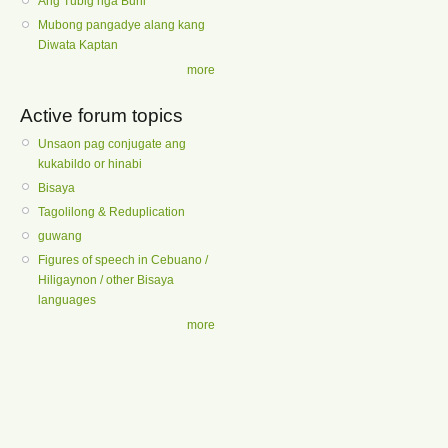
Ang Tubig nga Buhi
Mubong pangadye alang kang
Diwata Kaptan
more
Active forum topics
Unsaon pag conjugate ang
kukabildo or hinabi
Bisaya
Tagolilong & Reduplication
guwang
Figures of speech in Cebuano /
Hiligaynon / other Bisaya
languages
more