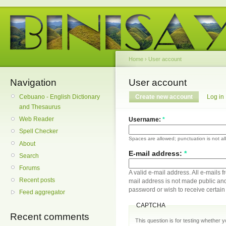
Home
›
User account
Navigation
User account
Cebuano - English Dictionary
Create new account
Log in
and Thesaurus
Web Reader
Username:
*
Spell Checker
Spaces are allowed; punctuation is not a
About
E-mail address:
*
Search
Forums
A valid e-mail address. All e-mails f
Recent posts
mail address is not made public and
password or wish to receive certain 
Feed aggregator
CAPTCHA
Recent comments
This question is for testing whether