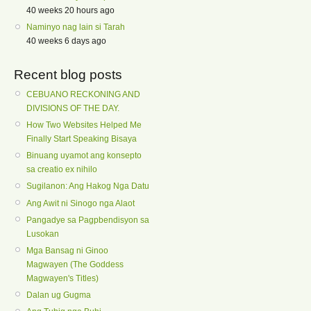
40 weeks 20 hours ago
Naminyo nag lain si Tarah
40 weeks 6 days ago
Recent blog posts
CEBUANO RECKONING AND
DIVISIONS OF THE DAY.
How Two Websites Helped Me
Finally Start Speaking Bisaya
Binuang uyamot ang konsepto
sa creatio ex nihilo
Sugilanon: Ang Hakog Nga Datu
Ang Awit ni Sinogo nga Alaot
Pangadye sa Pagpbendisyon sa
Lusokan
Mga Bansag ni Ginoo
Magwayen (The Goddess
Magwayen's Titles)
Dalan ug Gugma