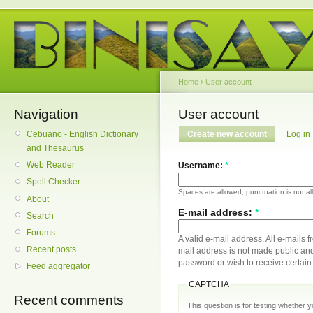
Home
›
User account
Navigation
User account
Cebuano - English Dictionary
Create new account
Log in
and Thesaurus
Web Reader
Username:
*
Spell Checker
Spaces are allowed; punctuation is not a
About
E-mail address:
*
Search
Forums
A valid e-mail address. All e-mails f
Recent posts
mail address is not made public and
password or wish to receive certain 
Feed aggregator
CAPTCHA
Recent comments
This question is for testing whether