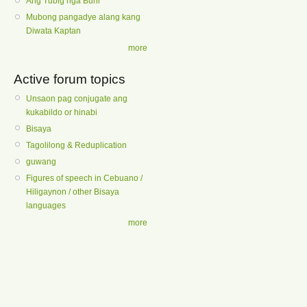
Ang Tubig nga Buhi
Mubong pangadye alang kang
Diwata Kaptan
more
Active forum topics
Unsaon pag conjugate ang
kukabildo or hinabi
Bisaya
Tagolilong & Reduplication
guwang
Figures of speech in Cebuano /
Hiligaynon / other Bisaya
languages
more