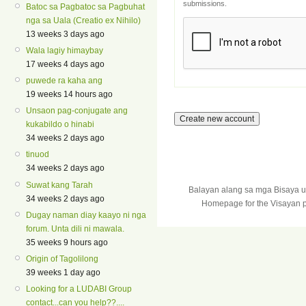
submissions.
Batoc sa Pagbatoc sa Pagbuhat
nga sa Uala (Creatio ex Nihilo)
13 weeks 3 days ago
Wala lagiy himaybay
17 weeks 4 days ago
puwede ra kaha ang
19 weeks 14 hours ago
Unsaon pag-conjugate ang
kukabildo o hinabi
34 weeks 2 days ago
tinuod
34 weeks 2 days ago
Suwat kang Tarah
Balayan alang sa mga Bisaya 
34 weeks 2 days ago
Homepage for the Visayan p
Dugay naman diay kaayo ni nga
forum. Unta dili ni mawala.
35 weeks 9 hours ago
Origin of Tagolilong
39 weeks 1 day ago
Looking for a LUDABI Group
contact...can you help??....