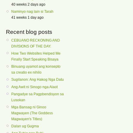
40 weeks 2 days ago
Naminyo nag lain si Tarah
41 weeks 1 day ago
Recent blog posts
CEBUANO RECKONING AND
DIVISIONS OF THE DAY.
How Two Websites Helped Me
Finally Start Speaking Bisaya
Binuang uyamot ang konsepto
sa creatio ex nihilo
Sugilanon: Ang Hakog Nga Datu
Ang Awit ni Sinogo nga Alaot
Pangadye sa Pagpbendisyon sa
Lusokan
Mga Bansag ni Ginoo
Magwayen (The Goddess
Magwayen's Titles)
Dalan ug Gugma