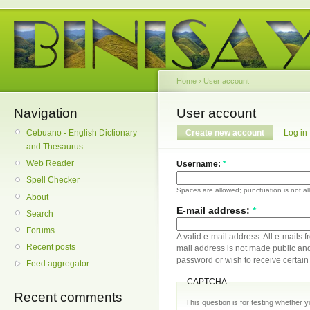
Home
›
User account
Navigation
User account
Cebuano - English Dictionary
Create new account
Log in
and Thesaurus
Web Reader
Username:
*
Spell Checker
Spaces are allowed; punctuation is not a
About
E-mail address:
*
Search
Forums
A valid e-mail address. All e-mails f
Recent posts
mail address is not made public and
password or wish to receive certain 
Feed aggregator
CAPTCHA
Recent comments
This question is for testing whether