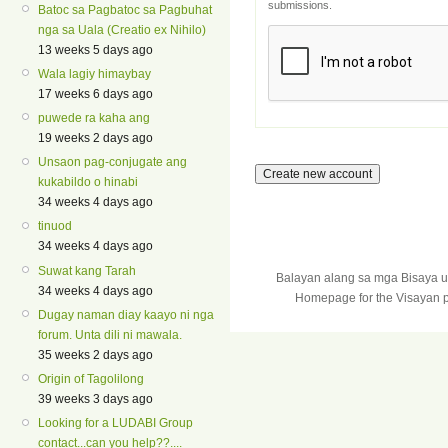
submissions.
Batoc sa Pagbatoc sa Pagbuhat
nga sa Uala (Creatio ex Nihilo)
13 weeks 5 days ago
Wala lagiy himaybay
17 weeks 6 days ago
puwede ra kaha ang
19 weeks 2 days ago
Unsaon pag-conjugate ang
kukabildo o hinabi
34 weeks 4 days ago
tinuod
34 weeks 4 days ago
Suwat kang Tarah
Balayan alang sa mga Bisaya 
34 weeks 4 days ago
Homepage for the Visayan p
Dugay naman diay kaayo ni nga
forum. Unta dili ni mawala.
35 weeks 2 days ago
Origin of Tagolilong
39 weeks 3 days ago
Looking for a LUDABI Group
contact...can you help??....