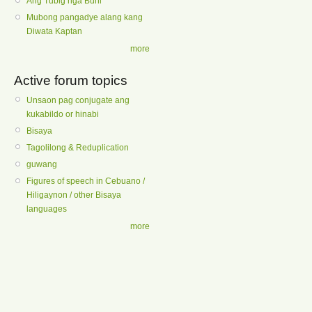
Ang Tubig nga Buhi
Mubong pangadye alang kang
Diwata Kaptan
more
Active forum topics
Unsaon pag conjugate ang
kukabildo or hinabi
Bisaya
Tagolilong & Reduplication
guwang
Figures of speech in Cebuano /
Hiligaynon / other Bisaya
languages
more