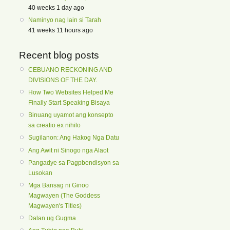
40 weeks 1 day ago
Naminyo nag lain si Tarah
41 weeks 11 hours ago
Recent blog posts
CEBUANO RECKONING AND
DIVISIONS OF THE DAY.
How Two Websites Helped Me
Finally Start Speaking Bisaya
Binuang uyamot ang konsepto
sa creatio ex nihilo
Sugilanon: Ang Hakog Nga Datu
Ang Awit ni Sinogo nga Alaot
Pangadye sa Pagpbendisyon sa
Lusokan
Mga Bansag ni Ginoo
Magwayen (The Goddess
Magwayen's Titles)
Dalan ug Gugma