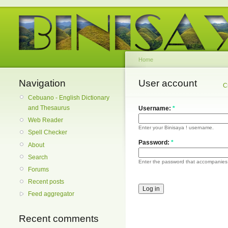
Home
Navigation
User account
C
Cebuano - English Dictionary
and Thesaurus
Username:
*
Web Reader
Enter your Binisaya ! username.
Spell Checker
Password:
*
About
Search
Enter the password that accompanies
Forums
Recent posts
Feed aggregator
Recent comments