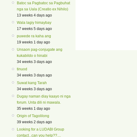
Batoc sa Pagbatoc sa Pagbuhat
nga sa Uala (Creatio ex Nihilo)
13 weeks 4 days ago
Wala lagiy himaybay
17 weeks 5 days ago
puwede ra kaha ang
19 weeks 1 day ago
Unsaon pag-conjugate ang
kukabildo o hinabi
34 weeks 3 days ago
tinuod
34 weeks 3 days ago
Suwat kang Tarah
34 weeks 3 days ago
Dugay naman diay kaayo ni nga
forum. Unta dili ni mawala.
35 weeks 1 day ago
Origin of Tagolilong
39 weeks 2 days ago
Looking for a LUDABI Group
contact...can you help??....