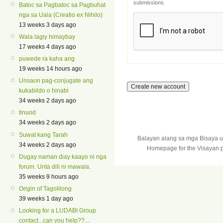
submissions.
Batoc sa Pagbatoc sa Pagbuhat
nga sa Uala (Creatio ex Nihilo)
13 weeks 3 days ago
Wala lagiy himaybay
17 weeks 4 days ago
puwede ra kaha ang
19 weeks 14 hours ago
Unsaon pag-conjugate ang
kukabildo o hinabi
34 weeks 2 days ago
tinuod
34 weeks 2 days ago
Suwat kang Tarah
Balayan alang sa mga Bisaya 
34 weeks 2 days ago
Homepage for the Visayan p
Dugay naman diay kaayo ni nga
forum. Unta dili ni mawala.
35 weeks 9 hours ago
Origin of Tagolilong
39 weeks 1 day ago
Looking for a LUDABI Group
contact...can you help??....