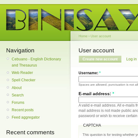
Home
›
User account
Navigation
User account
Cebuano - English Dictionary
Create new account
Log in
and Thesaurus
Web Reader
Username:
*
Spell Checker
Spaces are allowed; punctuation is not a
About
E-mail address:
*
Search
Forums
A valid e-mail address. All e-mails f
Recent posts
mail address is not made public and
password or wish to receive certain 
Feed aggregator
CAPTCHA
Recent comments
This question is for testing whether