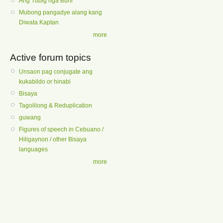
Ang Tubig nga Buhi
Mubong pangadye alang kang
Diwata Kaptan
more
Active forum topics
Unsaon pag conjugate ang
kukabildo or hinabi
Bisaya
Tagolilong & Reduplication
guwang
Figures of speech in Cebuano /
Hiligaynon / other Bisaya
languages
more