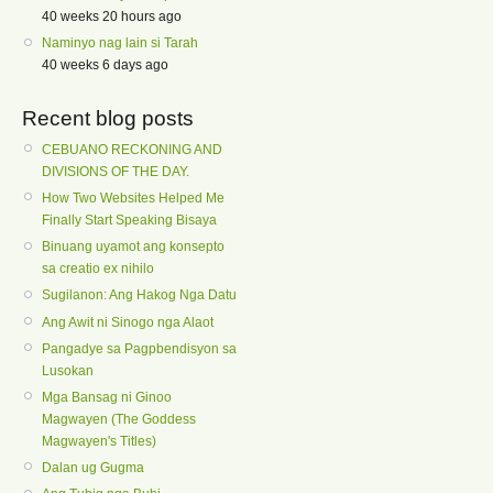
40 weeks 20 hours ago
Naminyo nag lain si Tarah
40 weeks 6 days ago
Recent blog posts
CEBUANO RECKONING AND
DIVISIONS OF THE DAY.
How Two Websites Helped Me
Finally Start Speaking Bisaya
Binuang uyamot ang konsepto
sa creatio ex nihilo
Sugilanon: Ang Hakog Nga Datu
Ang Awit ni Sinogo nga Alaot
Pangadye sa Pagpbendisyon sa
Lusokan
Mga Bansag ni Ginoo
Magwayen (The Goddess
Magwayen's Titles)
Dalan ug Gugma