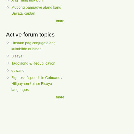
Ang Tubig nga Buhi
Mubong pangadye alang kang
Diwata Kaptan
more
Active forum topics
Unsaon pag conjugate ang
kukabildo or hinabi
Bisaya
Tagolilong & Reduplication
guwang
Figures of speech in Cebuano /
Hiligaynon / other Bisaya
languages
more