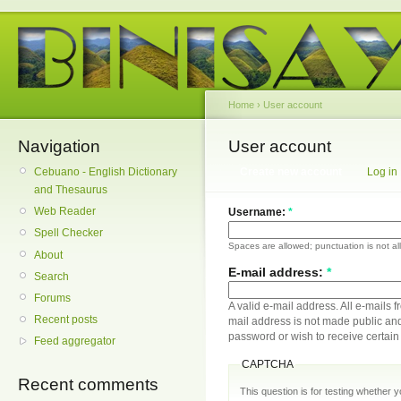
Home
›
User account
Navigation
User account
Cebuano - English Dictionary
Create new account
Log in
and Thesaurus
Web Reader
Username:
*
Spell Checker
Spaces are allowed; punctuation is not a
About
E-mail address:
*
Search
Forums
A valid e-mail address. All e-mails f
Recent posts
mail address is not made public and
password or wish to receive certain 
Feed aggregator
CAPTCHA
Recent comments
This question is for testing whether