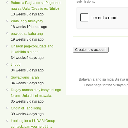
submissions.
Batoc sa Pagbatoc sa Pagbuhat
nga sa Uala (Creatio ex Nihilo)
13 weeks 6 days ago
Wala lagiy himaybay
18 weeks 10 hours ago
puwede ra kaha ang
19 weeks 3 days ago
Unsaon pag-conjugate ang
kukabildo o hinabi
34 weeks 5 days ago
tinuod
34 weeks 5 days ago
Suwat kang Tarah
Balayan alang sa mga Bisaya 
34 weeks 5 days ago
Homepage for the Visayan p
Dugay naman diay kaayo ni nga
forum. Unta dili ni mawala.
35 weeks 3 days ago
Origin of Tagolilong
39 weeks 4 days ago
Looking for a LUDABI Group
contact...can you help??....