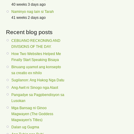
40 weeks 3 days ago
Naminyo nag lain si Tarah
41 weeks 2 days ago
Recent blog posts
CEBUANO RECKONING AND
DIVISIONS OF THE DAY.
How Two Websites Helped Me
Finally Start Speaking Bisaya
Binuang uyamot ang konsepto
sa creatio ex nihilo
Sugilanon: Ang Hakog Nga Datu
Ang Awit ni Sinogo nga Alaot
Pangadye sa Pagpbendisyon sa
Lusokan
Mga Bansag ni Ginoo
Magwayen (The Goddess
Magwayen's Titles)
Dalan ug Gugma