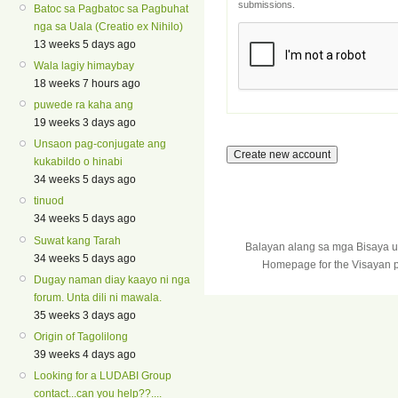
submissions.
Batoc sa Pagbatoc sa Pagbuhat
nga sa Uala (Creatio ex Nihilo)
13 weeks 5 days ago
Wala lagiy himaybay
18 weeks 7 hours ago
puwede ra kaha ang
19 weeks 3 days ago
Unsaon pag-conjugate ang
kukabildo o hinabi
34 weeks 5 days ago
tinuod
34 weeks 5 days ago
Suwat kang Tarah
Balayan alang sa mga Bisaya 
34 weeks 5 days ago
Homepage for the Visayan p
Dugay naman diay kaayo ni nga
forum. Unta dili ni mawala.
35 weeks 3 days ago
Origin of Tagolilong
39 weeks 4 days ago
Looking for a LUDABI Group
contact...can you help??....