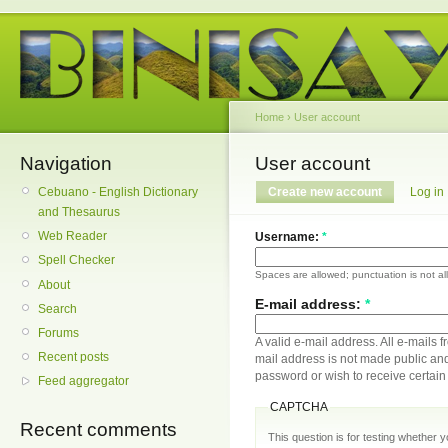
Home
›
User account
Navigation
User account
Cebuano - English Dictionary
Create new account
Log in
and Thesaurus
Web Reader
Username:
*
Spell Checker
Spaces are allowed; punctuation is not a
About
E-mail address:
*
Search
Forums
A valid e-mail address. All e-mails f
Recent posts
mail address is not made public and
password or wish to receive certain 
Feed aggregator
CAPTCHA
Recent comments
This question is for testing whether