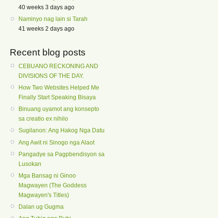
40 weeks 3 days ago
Naminyo nag lain si Tarah
41 weeks 2 days ago
Recent blog posts
CEBUANO RECKONING AND
DIVISIONS OF THE DAY.
How Two Websites Helped Me
Finally Start Speaking Bisaya
Binuang uyamot ang konsepto
sa creatio ex nihilo
Sugilanon: Ang Hakog Nga Datu
Ang Awit ni Sinogo nga Alaot
Pangadye sa Pagpbendisyon sa
Lusokan
Mga Bansag ni Ginoo
Magwayen (The Goddess
Magwayen's Titles)
Dalan ug Gugma