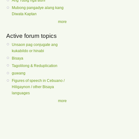
Ang Tubig nga Buhi
Mubong pangadye alang kang
Diwata Kaptan
more
Active forum topics
Unsaon pag conjugate ang
kukabildo or hinabi
Bisaya
Tagolilong & Reduplication
guwang
Figures of speech in Cebuano /
Hiligaynon / other Bisaya
languages
more