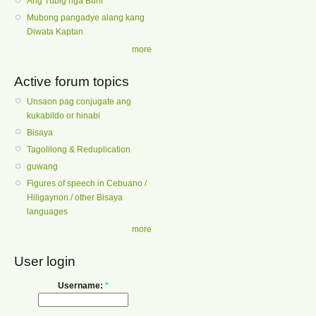
Ang Tubig nga Buhi
Mubong pangadye alang kang
Diwata Kaptan
more
Active forum topics
Unsaon pag conjugate ang
kukabildo or hinabi
Bisaya
Tagolilong & Reduplication
guwang
Figures of speech in Cebuano /
Hiligaynon / other Bisaya
languages
more
User login
Username:
*