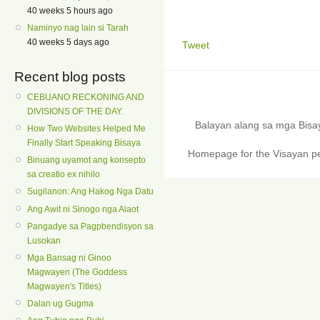
40 weeks 5 hours ago
Naminyo nag lain si Tarah
40 weeks 5 days ago
Tweet
Recent blog posts
CEBUANO RECKONING AND
DIVISIONS OF THE DAY.
Balayan alang sa mga Bis
How Two Websites Helped Me
Finally Start Speaking Bisaya
Homepage for the Visayan pe
Binuang uyamot ang konsepto
sa creatio ex nihilo
Sugilanon: Ang Hakog Nga Datu
Ang Awit ni Sinogo nga Alaot
Pangadye sa Pagpbendisyon sa
Lusokan
Mga Bansag ni Ginoo
Magwayen (The Goddess
Magwayen's Titles)
Dalan ug Gugma