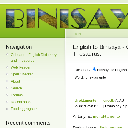
Home
Navigation
English to Binisaya -
Thesaurus.
Cebuano - English Dictionary
and Thesaurus
Web Reader
Dictionary
Binisaya to English
Spell Checker
Word:
About
Search
Forums
direktamente
directly
(adv.)
Recent posts
[di.rik.ta.min.ti.]
:
[ Etymology: Spa
Feed aggregator
Antonyms:
indirektamente
Recent comments
Derivatives of
direktamente