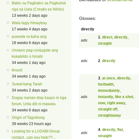
Batoc sa Pagbatoc sa Pagbuhat
nga sa Uala (Creatio ex Nihilo)
13 weeks 2 days ago
Glosses:
Wala lagiy himaybay
directly
17 weeks 4 days ago
puwede ra kaha ang
1
.
direct
,
directly
,
adv.
18 weeks 6 days ago
straight
Unsaon pag-conjugate ang
kukabildo o hinabi
adv.
2
.
directly
34 weeks 1 day ago
tinuod
34 weeks 1 day ago
3
.
at once
,
directly
,
Suwat kang Tarah
forthwith
,
34 weeks 2 days ago
immediately
,
adv.
instantly
,
like a shot
,
Dugay naman diay kaayo ni nga
now
,
right away
,
forum. Unta dili ni mawala.
straight off
,
34 weeks 6 days ago
straightaway
Origin of Tagolilong
39 weeks 23 hours ago
4
.
directly
,
flat
,
Looking for a LUDABI Group
adv.
straight
contact...can you help??....