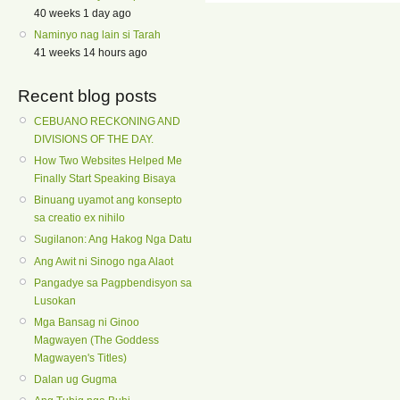
40 weeks 1 day ago
Naminyo nag lain si Tarah
41 weeks 14 hours ago
Recent blog posts
CEBUANO RECKONING AND
DIVISIONS OF THE DAY.
How Two Websites Helped Me
Finally Start Speaking Bisaya
Binuang uyamot ang konsepto
sa creatio ex nihilo
Sugilanon: Ang Hakog Nga Datu
Ang Awit ni Sinogo nga Alaot
Pangadye sa Pagpbendisyon sa
Lusokan
Mga Bansag ni Ginoo
Magwayen (The Goddess
Magwayen's Titles)
Dalan ug Gugma