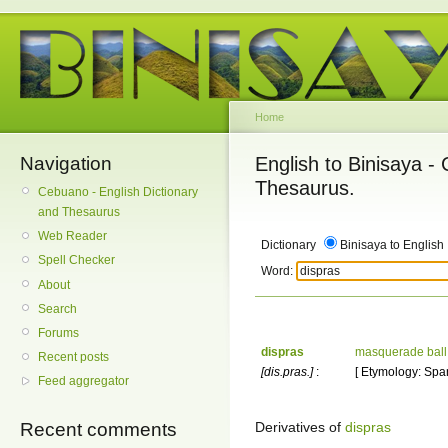
Home
Navigation
English to Binisaya -
Thesaurus.
Cebuano - English Dictionary
and Thesaurus
Web Reader
Dictionary
Binisaya to English
Spell Checker
Word:
About
Search
Forums
dispras
masquerade ball
Recent posts
[dis.pras.]
:
[ Etymology: Span
Feed aggregator
Derivatives of
dispras
Recent comments