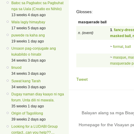
Batoc sa Pagbatoc sa Pagbuhat
nga sa Uala (Creatio ex Nihilo)
Glosses:
13 weeks 4 days ago
masquerade ball
Wala lagiy himaybay
17 weeks 5 days ago
1
.
fancy-dress
n. (event)
puwede ra kaha ang
masked ball
,
19 weeks 1 day ago
~
formal
,
ball
Unsaon pag-conjugate ang
kukabildo o hinabi
~
masque
,
ma
34 weeks 3 days ago
masquerade pa
tinuod
34 weeks 3 days ago
Tweet
Suwat kang Tarah
34 weeks 3 days ago
Dugay naman diay kaayo ni nga
forum. Unta dili ni mawala.
35 weeks 1 day ago
Balayan alang sa mga Bis
Origin of Tagolilong
39 weeks 2 days ago
Homepage for the Visayan pe
Looking for a LUDABI Group
contact...can you help??....