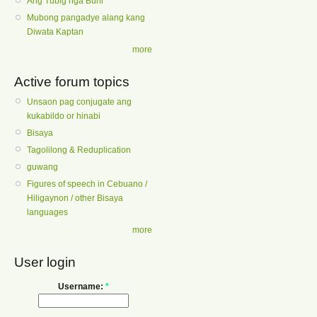
Ang Tubig nga Buhi
Mubong pangadye alang kang
Diwata Kaptan
more
Active forum topics
Unsaon pag conjugate ang
kukabildo or hinabi
Bisaya
Tagolilong & Reduplication
guwang
Figures of speech in Cebuano /
Hiligaynon / other Bisaya
languages
more
User login
Username:
*