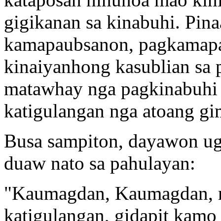
gigikanan sa kinabuhi. Pin
kamapaubsanon, pagkamapa
kinaiyanhong kasublian sa p
matawhay nga pagkinabuhi 
katigulangan nga atoang g
Busa sampiton, dayawon ug
duaw nato sa pahulayan:
"Kaumagdan, Kaumagdan, 
katigulangan, gidapit kam