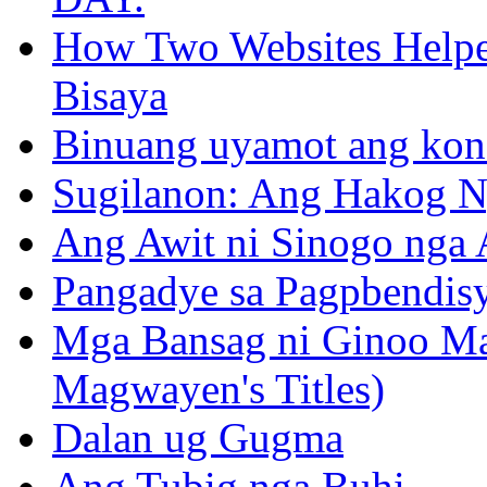
How Two Websites Helped
Bisaya
Binuang uyamot ang konse
Sugilanon: Ang Hakog N
Ang Awit ni Sinogo nga 
Pangadye sa Pagpbendis
Mga Bansag ni Ginoo M
Magwayen's Titles)
Dalan ug Gugma
Ang Tubig nga Buhi