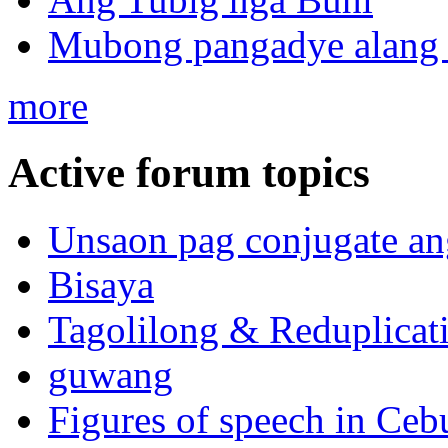
Mubong pangadye alang 
more
Active forum topics
Unsaon pag conjugate an
Bisaya
Tagolilong & Reduplicat
guwang
Figures of speech in Ceb