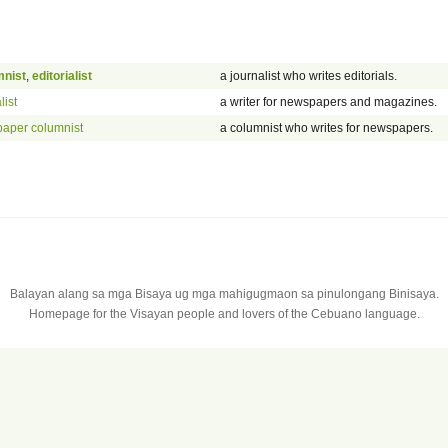
mnist
,
editorialist
a journalist who writes editorials.
list
a writer for newspapers and magazines.
aper columnist
a columnist who writes for newspapers.
Balayan alang sa mga Bisaya ug mga mahigugmaon sa pinulongang Binisaya.
Homepage for the Visayan people and lovers of the Cebuano language.