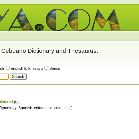
 - Cebuano Dictionary and Thesaurus.
ish
English to Binisaya
Sense
olumnist
(n.)
 Etymology: Spanish: columnista: columnist ]