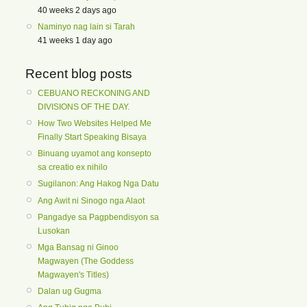
40 weeks 2 days ago
Naminyo nag lain si Tarah
41 weeks 1 day ago
Recent blog posts
CEBUANO RECKONING AND
DIVISIONS OF THE DAY.
How Two Websites Helped Me
Finally Start Speaking Bisaya
Binuang uyamot ang konsepto
sa creatio ex nihilo
Sugilanon: Ang Hakog Nga Datu
Ang Awit ni Sinogo nga Alaot
Pangadye sa Pagpbendisyon sa
Lusokan
Mga Bansag ni Ginoo
Magwayen (The Goddess
Magwayen's Titles)
Dalan ug Gugma