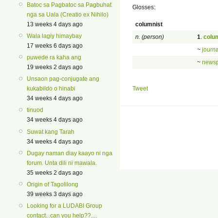
Batoc sa Pagbatoc sa Pagbuhat
Glosses:
nga sa Uala (Creatio ex Nihilo)
columnist
13 weeks 4 days ago
Wala lagiy himaybay
n. (person)
1
.
colu
17 weeks 6 days ago
~
journa
puwede ra kaha ang
~
newsp
19 weeks 2 days ago
Unsaon pag-conjugate ang
Tweet
kukabildo o hinabi
34 weeks 4 days ago
tinuod
34 weeks 4 days ago
Suwat kang Tarah
34 weeks 4 days ago
Dugay naman diay kaayo ni nga
forum. Unta dili ni mawala.
35 weeks 2 days ago
Origin of Tagolilong
39 weeks 3 days ago
Looking for a LUDABI Group
contact...can you help??....