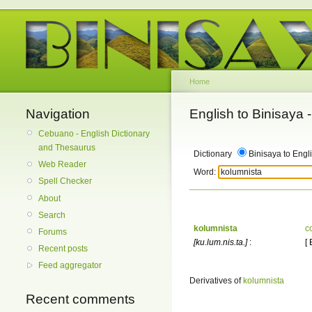
Home
Navigation
English to Binisaya
Cebuano - English Dictionary
and Thesaurus
Dictionary
Binisaya to Engl
Web Reader
Word:
Spell Checker
About
Search
kolumnista
c
Forums
[ku.lum.nis.ta.]
:
[
Recent posts
Feed aggregator
Derivatives of
kolumnista
Recent comments