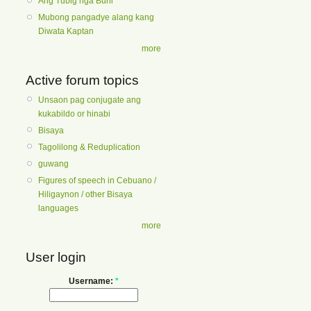
Ang Tubig nga Buhi
Mubong pangadye alang kang
Diwata Kaptan
more
Active forum topics
Unsaon pag conjugate ang
kukabildo or hinabi
Bisaya
Tagolilong & Reduplication
guwang
Figures of speech in Cebuano /
Hiligaynon / other Bisaya
languages
more
User login
Username:
*