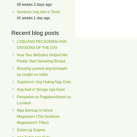
40 weeks 3 days ago
Naminyo nag lain si Tarah
41 weeks 1 day ago
Recent blog posts
CEBUANO RECKONING AND
DIVISIONS OF THE DAY.
How Two Websites Helped Me
Finally Start Speaking Bisaya
Binuang uyamot ang konsepto
sa creatio ex nihilo
Sugilanon: Ang Hakog Nga Datu
Ang Awit ni Sinogo nga Alaot
Pangadye sa Pagpbendisyon sa
Lusokan
Mga Bansag ni Ginoo
Magwayen (The Goddess
Magwayen's Titles)
Dalan ug Gugma