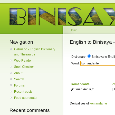
Home
Navigation
English to Binisaya
Cebuano - English Dictionary
and Thesaurus
Dictionary
Binisaya to Engl
Web Reader
Word:
Spell Checker
About
Search
komandante
c
Forums
[ku.man.dan.ti.]
:
[
Recent posts
Feed aggregator
Derivatives of
komandante
Recent comments