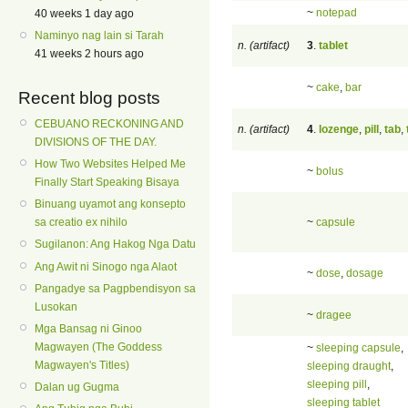
~
notepad
40 weeks 1 day ago
Naminyo nag lain si Tarah
n. (artifact)
3
.
tablet
41 weeks 2 hours ago
~
cake
,
bar
Recent blog posts
CEBUANO RECKONING AND
n. (artifact)
4
.
lozenge
,
pill
,
tab
,
DIVISIONS OF THE DAY.
How Two Websites Helped Me
~
bolus
Finally Start Speaking Bisaya
Binuang uyamot ang konsepto
~
capsule
sa creatio ex nihilo
Sugilanon: Ang Hakog Nga Datu
Ang Awit ni Sinogo nga Alaot
~
dose
,
dosage
Pangadye sa Pagpbendisyon sa
Lusokan
~
dragee
Mga Bansag ni Ginoo
Magwayen (The Goddess
~
sleeping capsule
,
Magwayen's Titles)
sleeping draught
,
sleeping pill
,
Dalan ug Gugma
sleeping tablet