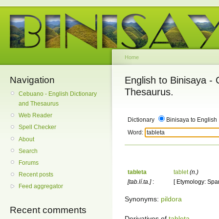
Home
Navigation
English to Binisaya -
Thesaurus.
Cebuano - English Dictionary
and Thesaurus
Web Reader
Dictionary
Binisaya to English
Spell Checker
Word:
About
Search
Forums
tableta
tablet
(n.)
Recent posts
[tab.lí.ta.]
:
[ Etymology: Spani
Feed aggregator
Synonyms:
pildora
Recent comments
Derivatives of
tableta