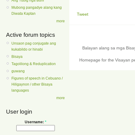
Ang Tubig nga Buhi
Mubong pangadye alang kang
Diwata Kaptan
Tweet
more
Active forum topics
Unsaon pag conjugate ang
Balayan alang sa mga Bis
kukabildo or hinabi
Bisaya
Homepage for the Visayan pe
Tagolilong & Reduplication
guwang
Figures of speech in Cebuano /
Hiligaynon / other Bisaya
languages
more
User login
Username:
*