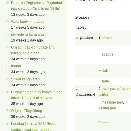
Batoc sa Pagbatoc sa Pagbuhat
nga sa Uala (Creatio ex Nihilo)
13 weeks 3 days ago
Glosses:
Wala lagiy himaybay
tablet
17 weeks 5 days ago
puwede ra kaha ang
n. (artifact)
1
.
tablet
19 weeks 1 day ago
Unsaon pag-conjugate ang
kukabildo o hinabi
~
abacus
34 weeks 3 days ago
tinuod
~
slab
34 weeks 3 days ago
Suwat kang Tarah
~
slate
34 weeks 3 days ago
n.
2
.
pad
,
pad of paper
Dugay naman diay kaayo ni nga
(substance)
tablet
forum. Unta dili ni mawala.
~
message pad
,
35 weeks 1 day ago
writing pad
Origin of Tagolilong
39 weeks 2 days ago
~
paper
Looking for a LUDABI Group
contact...can you help??....