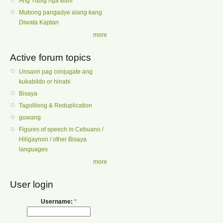
Ang Tubig nga Buhi
Mubong pangadye alang kang
Diwata Kaptan
more
Active forum topics
Unsaon pag conjugate ang
kukabildo or hinabi
Bisaya
Tagolilong & Reduplication
guwang
Figures of speech in Cebuano /
Hiligaynon / other Bisaya
languages
more
User login
Username:
*