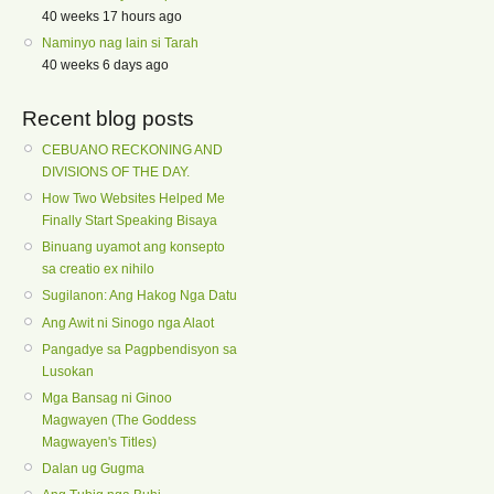
40 weeks 17 hours ago
Naminyo nag lain si Tarah
40 weeks 6 days ago
Recent blog posts
CEBUANO RECKONING AND
DIVISIONS OF THE DAY.
How Two Websites Helped Me
Finally Start Speaking Bisaya
Binuang uyamot ang konsepto
sa creatio ex nihilo
Sugilanon: Ang Hakog Nga Datu
Ang Awit ni Sinogo nga Alaot
Pangadye sa Pagpbendisyon sa
Lusokan
Mga Bansag ni Ginoo
Magwayen (The Goddess
Magwayen's Titles)
Dalan ug Gugma