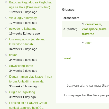
Batoc sa Pagbatoc sa Pagbuhat
nga sa Uala (Creatio ex Nihilo)
Glosses:
13 weeks 3 days ago
crossbeam
Wala lagiy himaybay
17 weeks 4 days ago
1
.
crossbeam
,
puwede ra kaha ang
n. (artifact)
crosspiece
,
trave
,
19 weeks 11 hours ago
traverse
Unsaon pag-conjugate ang
~
beam
kukabildo o hinabi
34 weeks 2 days ago
tinuod
Tweet
34 weeks 2 days ago
Suwat kang Tarah
34 weeks 2 days ago
Dugay naman diay kaayo ni nga
forum. Unta dili ni mawala.
Balayan alang sa mga Bis
35 weeks 6 hours ago
Origin of Tagolilong
Homepage for the Visayan pe
39 weeks 1 day ago
Looking for a LUDABI Group
contact...can you help??....