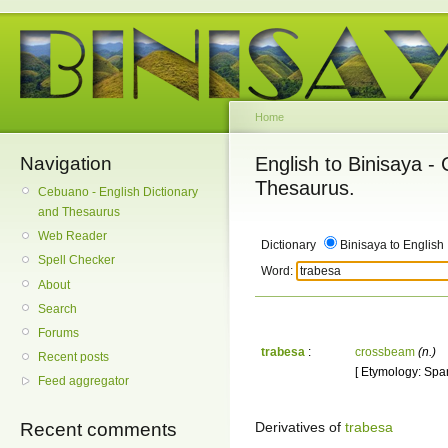
Home
Navigation
English to Binisaya -
Thesaurus.
Cebuano - English Dictionary
and Thesaurus
Web Reader
Dictionary
Binisaya to English
Spell Checker
Word:
About
Search
Forums
trabesa
:
crossbeam
(n.)
Recent posts
[ Etymology: Span
Feed aggregator
Derivatives of
trabesa
Recent comments