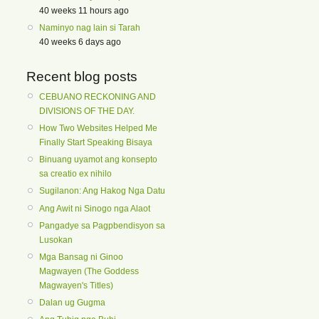
40 weeks 11 hours ago
Naminyo nag lain si Tarah
40 weeks 6 days ago
Recent blog posts
CEBUANO RECKONING AND
DIVISIONS OF THE DAY.
How Two Websites Helped Me
Finally Start Speaking Bisaya
Binuang uyamot ang konsepto
sa creatio ex nihilo
Sugilanon: Ang Hakog Nga Datu
Ang Awit ni Sinogo nga Alaot
Pangadye sa Pagpbendisyon sa
Lusokan
Mga Bansag ni Ginoo
Magwayen (The Goddess
Magwayen's Titles)
Dalan ug Gugma