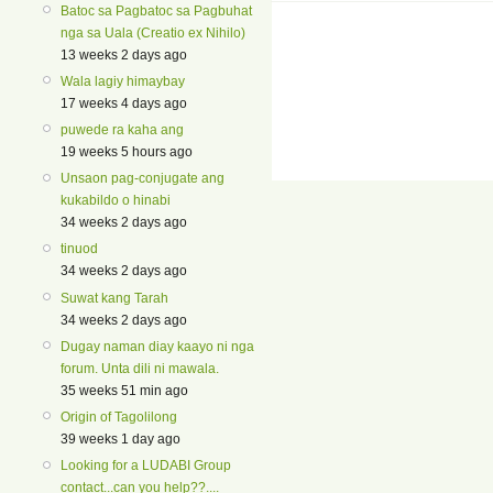
Batoc sa Pagbatoc sa Pagbuhat
nga sa Uala (Creatio ex Nihilo)
13 weeks 2 days ago
Wala lagiy himaybay
17 weeks 4 days ago
puwede ra kaha ang
19 weeks 5 hours ago
Unsaon pag-conjugate ang
kukabildo o hinabi
34 weeks 2 days ago
tinuod
34 weeks 2 days ago
Suwat kang Tarah
34 weeks 2 days ago
Dugay naman diay kaayo ni nga
forum. Unta dili ni mawala.
35 weeks 51 min ago
Origin of Tagolilong
39 weeks 1 day ago
Looking for a LUDABI Group
contact...can you help??....