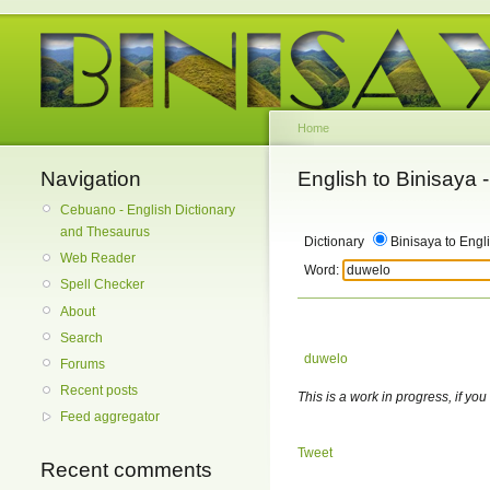
Home
Navigation
English to Binisaya
Cebuano - English Dictionary
and Thesaurus
Dictionary
Binisaya to Engl
Web Reader
Word:
Spell Checker
About
Search
duwelo
Forums
Recent posts
This is a work in progress, if you
Feed aggregator
Tweet
Recent comments