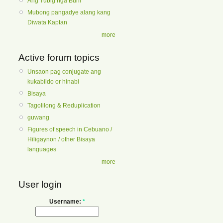
Ang Tubig nga Buhi
Mubong pangadye alang kang
Diwata Kaptan
more
Active forum topics
Unsaon pag conjugate ang
kukabildo or hinabi
Bisaya
Tagolilong & Reduplication
guwang
Figures of speech in Cebuano /
Hiligaynon / other Bisaya
languages
more
User login
Username:
*