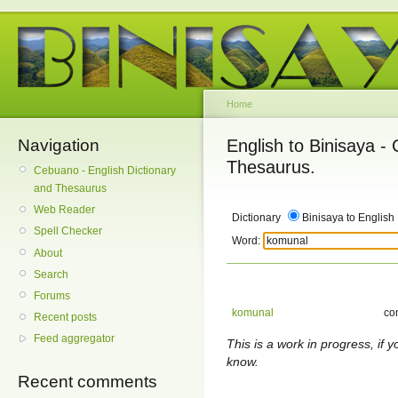
Home
Navigation
English to Binisaya -
Thesaurus.
Cebuano - English Dictionary
and Thesaurus
Web Reader
Dictionary
Binisaya to English
Spell Checker
Word:
About
Search
Forums
komunal
co
Recent posts
Feed aggregator
This is a work in progress, if y
know.
Recent comments