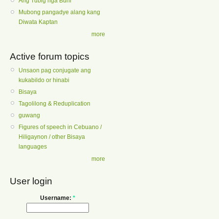
Ang Tubig nga Buhi
Mubong pangadye alang kang
Diwata Kaptan
more
Active forum topics
Unsaon pag conjugate ang
kukabildo or hinabi
Bisaya
Tagolilong & Reduplication
guwang
Figures of speech in Cebuano /
Hiligaynon / other Bisaya
languages
more
User login
Username:
*