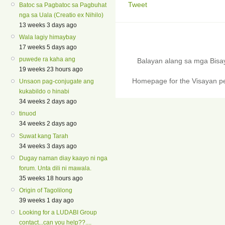
Tweet
Batoc sa Pagbatoc sa Pagbuhat
nga sa Uala (Creatio ex Nihilo)
13 weeks 3 days ago
Wala lagiy himaybay
17 weeks 5 days ago
puwede ra kaha ang
Balayan alang sa mga Bis
19 weeks 23 hours ago
Homepage for the Visayan pe
Unsaon pag-conjugate ang
kukabildo o hinabi
34 weeks 2 days ago
tinuod
34 weeks 2 days ago
Suwat kang Tarah
34 weeks 3 days ago
Dugay naman diay kaayo ni nga
forum. Unta dili ni mawala.
35 weeks 18 hours ago
Origin of Tagolilong
39 weeks 1 day ago
Looking for a LUDABI Group
contact...can you help??....