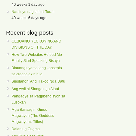
40 weeks 1 day ago
Naminyo nag lain si Tarah
40 weeks 6 days ago
Recent blog posts
CEBUANO RECKONING AND
DIVISIONS OF THE DAY.
How Two Websites Helped Me
Finally Start Speaking Bisaya
Binuang uyamot ang konsepto
sa creatio ex nihilo
Sugilanon: Ang Hakog Nga Datu
Ang Awit ni Sinogo nga Alaot
Pangadye sa Pagpbendisyon sa
Lusokan
Mga Bansag ni Ginoo
Magwayen (The Goddess
Magwayen's Titles)
Dalan ug Gugma