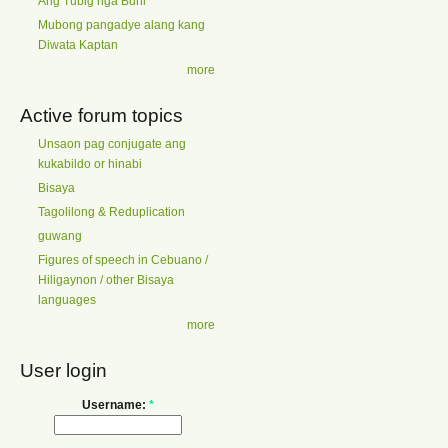
Ang Tubig nga Buhi
Mubong pangadye alang kang
Diwata Kaptan
more
Active forum topics
Unsaon pag conjugate ang
kukabildo or hinabi
Bisaya
Tagolilong & Reduplication
guwang
Figures of speech in Cebuano /
Hiligaynon / other Bisaya
languages
more
User login
Username:
*