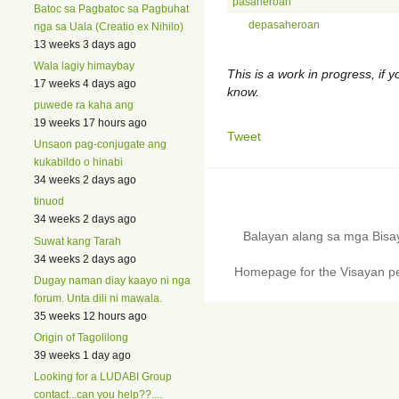
pasaheroan
Batoc sa Pagbatoc sa Pagbuhat
depasaheroan
nga sa Uala (Creatio ex Nihilo)
13 weeks 3 days ago
Wala lagiy himaybay
This is a work in progress, if y
17 weeks 4 days ago
know.
puwede ra kaha ang
19 weeks 17 hours ago
Tweet
Unsaon pag-conjugate ang
kukabildo o hinabi
34 weeks 2 days ago
tinuod
34 weeks 2 days ago
Balayan alang sa mga Bis
Suwat kang Tarah
34 weeks 2 days ago
Homepage for the Visayan pe
Dugay naman diay kaayo ni nga
forum. Unta dili ni mawala.
35 weeks 12 hours ago
Origin of Tagolilong
39 weeks 1 day ago
Looking for a LUDABI Group
contact...can you help??....