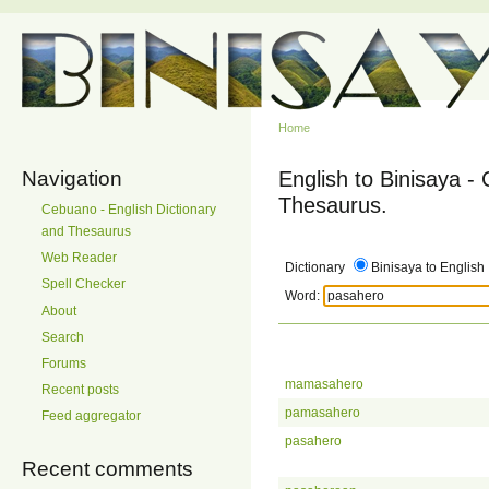
Home
Navigation
English to Binisaya -
Thesaurus.
Cebuano - English Dictionary
and Thesaurus
Web Reader
Dictionary
Binisaya to English
Spell Checker
Word:
About
Search
Forums
mamasahero
Recent posts
pamasahero
Feed aggregator
pasahero
Recent comments