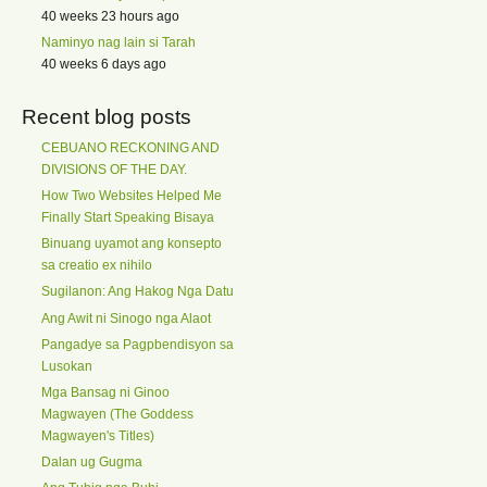
40 weeks 23 hours ago
Naminyo nag lain si Tarah
40 weeks 6 days ago
Recent blog posts
CEBUANO RECKONING AND
DIVISIONS OF THE DAY.
How Two Websites Helped Me
Finally Start Speaking Bisaya
Binuang uyamot ang konsepto
sa creatio ex nihilo
Sugilanon: Ang Hakog Nga Datu
Ang Awit ni Sinogo nga Alaot
Pangadye sa Pagpbendisyon sa
Lusokan
Mga Bansag ni Ginoo
Magwayen (The Goddess
Magwayen's Titles)
Dalan ug Gugma