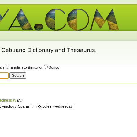
 - Cebuano Dictionary and Thesaurus.
ish
English to Binisaya
Sense
ednesday
(n.)
 Etymology: Spanish: mi�rcoles: wednesday ]