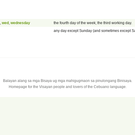
,
wed
,
wednesday
the fourth day of the week; the third working day.
any day except Sunday (and sometimes except Sa
Balayan alang sa mga Bisaya ug mga mahigugmaon sa pinulongang Binisaya.
Homepage for the Visayan people and lovers of the Cebuano language.