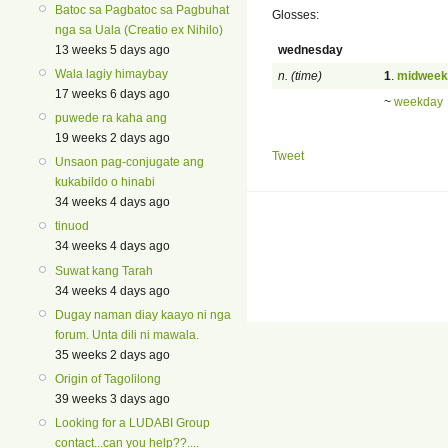
Batoc sa Pagbatoc sa Pagbuhat
Glosses:
nga sa Uala (Creatio ex Nihilo)
wednesday
13 weeks 5 days ago
Wala lagiy himaybay
n. (time)
1
.
midweek
17 weeks 6 days ago
~
weekday
puwede ra kaha ang
19 weeks 2 days ago
Tweet
Unsaon pag-conjugate ang
kukabildo o hinabi
34 weeks 4 days ago
tinuod
34 weeks 4 days ago
Suwat kang Tarah
34 weeks 4 days ago
Dugay naman diay kaayo ni nga
forum. Unta dili ni mawala.
35 weeks 2 days ago
Origin of Tagolilong
39 weeks 3 days ago
Looking for a LUDABI Group
contact...can you help??....