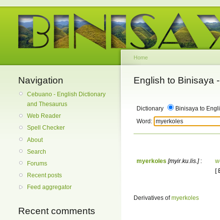
Home
Navigation
English to Binisaya
Cebuano - English Dictionary
and Thesaurus
Dictionary
Binisaya to Engl
Web Reader
Word:
Spell Checker
About
Search
myerkoles
[myir.ku.lis.]
:
w
Forums
[
Recent posts
Feed aggregator
Derivatives of
myerkoles
Recent comments