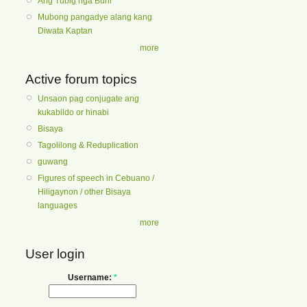
Ang Tubig nga Buhi
Mubong pangadye alang kang
Diwata Kaptan
more
Active forum topics
Unsaon pag conjugate ang
kukabildo or hinabi
Bisaya
Tagolilong & Reduplication
guwang
Figures of speech in Cebuano /
Hiligaynon / other Bisaya
languages
more
User login
Username:
*