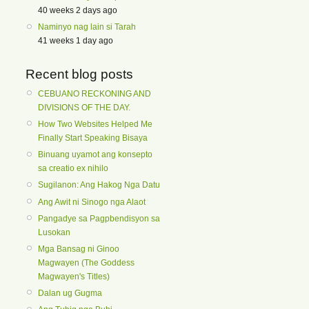
40 weeks 2 days ago
Naminyo nag lain si Tarah
41 weeks 1 day ago
Recent blog posts
CEBUANO RECKONING AND
DIVISIONS OF THE DAY.
How Two Websites Helped Me
Finally Start Speaking Bisaya
Binuang uyamot ang konsepto
sa creatio ex nihilo
Sugilanon: Ang Hakog Nga Datu
Ang Awit ni Sinogo nga Alaot
Pangadye sa Pagpbendisyon sa
Lusokan
Mga Bansag ni Ginoo
Magwayen (The Goddess
Magwayen's Titles)
Dalan ug Gugma