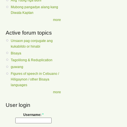
Ang Tubig nga Buhi
Mubong pangadye alang kang
Diwata Kaptan
more
Active forum topics
Unsaon pag conjugate ang
kukabildo or hinabi
Bisaya
Tagolilong & Reduplication
guwang
Figures of speech in Cebuano /
Hiligaynon / other Bisaya
languages
more
User login
Username:
*