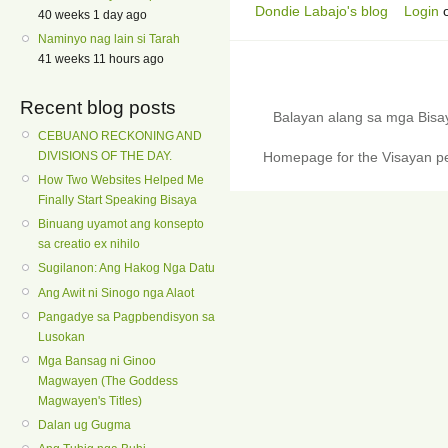
Dondie Labajo's blog
Login
40 weeks 1 day ago
Naminyo nag lain si Tarah
41 weeks 11 hours ago
Recent blog posts
Balayan alang sa mga Bis
CEBUANO RECKONING AND
Homepage for the Visayan pe
DIVISIONS OF THE DAY.
How Two Websites Helped Me
Finally Start Speaking Bisaya
Binuang uyamot ang konsepto
sa creatio ex nihilo
Sugilanon: Ang Hakog Nga Datu
Ang Awit ni Sinogo nga Alaot
Pangadye sa Pagpbendisyon sa
Lusokan
Mga Bansag ni Ginoo
Magwayen (The Goddess
Magwayen's Titles)
Dalan ug Gugma