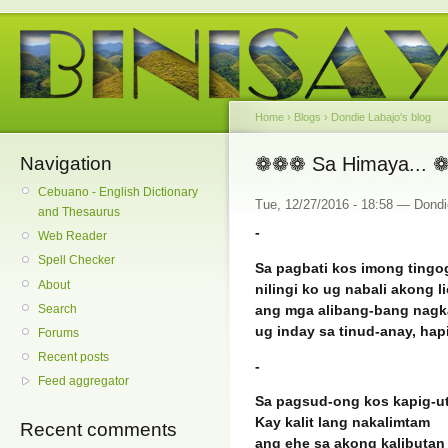
Home
›
Blogs
›
Dondie Labajo's blog
Navigation
❁❁❁ Sa Himaya...
Cebuano - English Dictionary
Tue, 12/27/2016 - 18:58 — Dondi
and Thesaurus
-
Web Reader
Spell Checker
Sa pagbati kos imong tingo
About
nilingi ko ug nabali akong l
ang mga alibang-bang nagk
Search
ug inday sa tinud-anay, ha
Forums
Recent posts
-
Feed aggregator
Sa pagsud-ong kos kapig-u
Kay kalit lang nakalimtam
Recent comments
ang ehe sa akong kalibutan