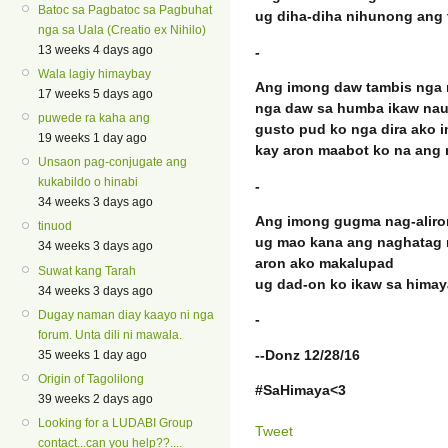
Batoc sa Pagbatoc sa Pagbuhat
ug diha-diha nihunong ang
nga sa Uala (Creatio ex Nihilo)
13 weeks 4 days ago
-
Wala lagiy himaybay
Ang imong daw tambis nga 
17 weeks 5 days ago
nga daw sa humba ikaw na
puwede ra kaha ang
gusto pud ko nga dira ako
19 weeks 1 day ago
kay aron maabot ko na ang
Unsaon pag-conjugate ang
kukabildo o hinabi
-
34 weeks 3 days ago
Ang imong gugma nag-alir
tinuod
ug mao kana ang naghatag 
34 weeks 3 days ago
aron ako makalupad
Suwat kang Tarah
ug dad-on ko ikaw sa himaya
34 weeks 3 days ago
Dugay naman diay kaayo ni nga
-
forum. Unta dili ni mawala.
--Donz 12/28/16
35 weeks 1 day ago
Origin of Tagolilong
#SaHimaya<3
39 weeks 2 days ago
Looking for a LUDABI Group
Tweet
contact...can you help??....