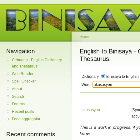
Home
Navigation
English to Binisaya -
Thesaurus.
Cebuano - English Dictionary
and Thesaurus
Web Reader
Dictionary
Binisaya to English
Spell Checker
Word:
About
Search
Forums
akusasyon
[Syn
Recent posts
accus
Feed aggregator
This is a work in progress, if y
know.
Recent comments