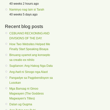
40 weeks 2 hours ago
Naminyo nag lain si Tarah
40 weeks 5 days ago
Recent blog posts
CEBUANO RECKONING AND
DIVISIONS OF THE DAY.
How Two Websites Helped Me
Finally Start Speaking Bisaya
Binuang uyamot ang konsepto
sa creatio ex nihilo
Sugilanon: Ang Hakog Nga Datu
Ang Awit ni Sinogo nga Alaot
Pangadye sa Pagpbendisyon sa
Lusokan
Mga Bansag ni Ginoo
Magwayen (The Goddess
Magwayen's Titles)
Dalan ug Gugma