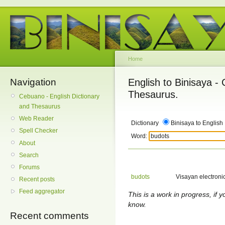
Home
Navigation
English to Binisaya -
Thesaurus.
Cebuano - English Dictionary
and Thesaurus
Web Reader
Dictionary
Binisaya to English
Spell Checker
Word:
About
Search
Forums
budots
Visayan electronic
Recent posts
Feed aggregator
This is a work in progress, if y
know.
Recent comments