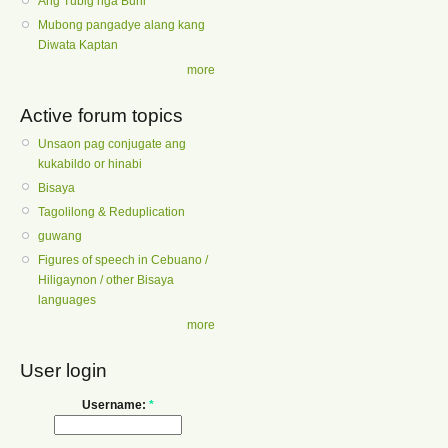
Ang Tubig nga Buhi
Mubong pangadye alang kang
Diwata Kaptan
more
Active forum topics
Unsaon pag conjugate ang
kukabildo or hinabi
Bisaya
Tagolilong & Reduplication
guwang
Figures of speech in Cebuano /
Hiligaynon / other Bisaya
languages
more
User login
Username:
*