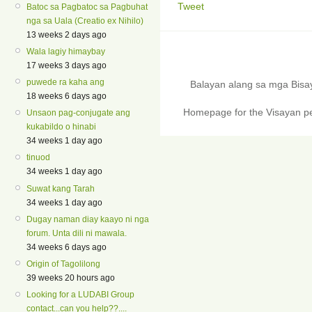
Tweet
Batoc sa Pagbatoc sa Pagbuhat
nga sa Uala (Creatio ex Nihilo)
13 weeks 2 days ago
Wala lagiy himaybay
17 weeks 3 days ago
puwede ra kaha ang
Balayan alang sa mga Bis
18 weeks 6 days ago
Homepage for the Visayan pe
Unsaon pag-conjugate ang
kukabildo o hinabi
34 weeks 1 day ago
tinuod
34 weeks 1 day ago
Suwat kang Tarah
34 weeks 1 day ago
Dugay naman diay kaayo ni nga
forum. Unta dili ni mawala.
34 weeks 6 days ago
Origin of Tagolilong
39 weeks 20 hours ago
Looking for a LUDABI Group
contact...can you help??....