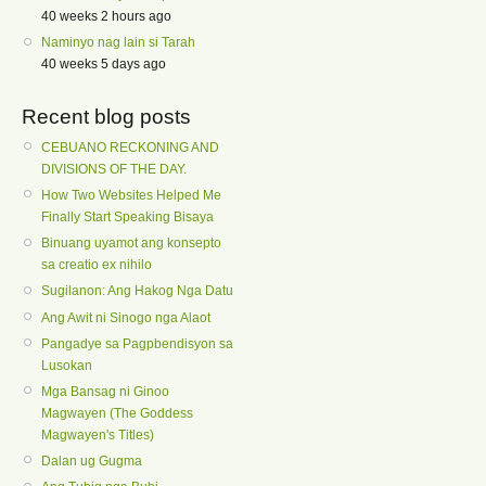
40 weeks 2 hours ago
Naminyo nag lain si Tarah
40 weeks 5 days ago
Recent blog posts
CEBUANO RECKONING AND
DIVISIONS OF THE DAY.
How Two Websites Helped Me
Finally Start Speaking Bisaya
Binuang uyamot ang konsepto
sa creatio ex nihilo
Sugilanon: Ang Hakog Nga Datu
Ang Awit ni Sinogo nga Alaot
Pangadye sa Pagpbendisyon sa
Lusokan
Mga Bansag ni Ginoo
Magwayen (The Goddess
Magwayen's Titles)
Dalan ug Gugma