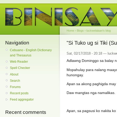
Home
›
Blogs
›
luckwelalaan's blog
Navigation
"Si Tuko ug si Tiki (S
Cebuano - English Dictionary
Sat, 02/17/2018 - 20:18 — luckw
and Thesaurus
Adlawng Dominggo sa balay n
Web Reader
Spell Checker
Mopahulay para nalang maay
About
hunongay.
Search
Apan sa akong paghigda may n
Forums
Daw mangtas nga namalikas.
Recent posts
Feed aggregator
Apan, sa pagsusi ko nakita ko
Recent comments