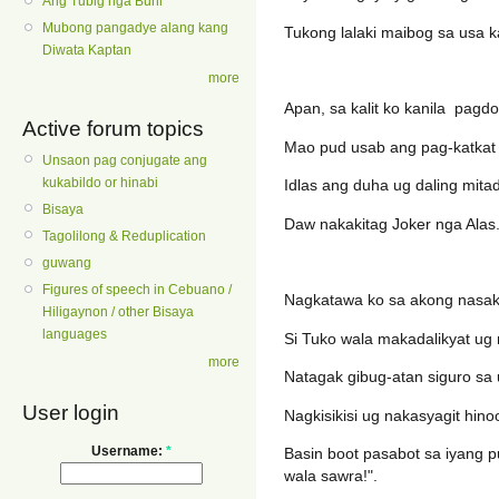
Ang Tubig nga Buhi
Mubong pangadye alang kang
Tukong lalaki maibog sa usa k
Diwata Kaptan
more
Apan, sa kalit ko kanila pagdo
Active forum topics
Mao pud usab ang pag-katkat 
Unsaon pag conjugate ang
kukabildo or hinabi
Idlas ang duha ug daling mitad
Bisaya
Daw nakakitag Joker nga Alas
Tagolilong & Reduplication
guwang
Figures of speech in Cebuano /
Nagkatawa ko sa akong nasak
Hiligaynon / other Bisaya
languages
Si Tuko wala makadalikyat ug 
more
Natagak gibug-atan siguro sa 
User login
Nagkisikisi ug nakasyagit hin
Username:
*
Basin boot pasabot sa iyang p
wala sawra!".