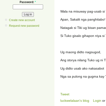
Password:
*
Wala na misuway pag-usab si T
Apan, Sakalit nga panghitabo!
Create new account
Request new password
Natagak si Tiki ug bisan paman
Si Tuko gisalo gihapon niya si
Ug maong didto nagsugod,
Ang storya nilang Tuko ug ni Ti
Ug didto usab ako nakasabot
Nga sa pulong na gugma kay "w
Tweet
luckwelalaan's blog
Login
o