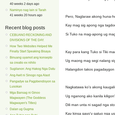
40 weeks 2 days ago
Naminyo nag lain si Tarah
41 weeks 20 hours ago
Pero, Naglaraw akong huna-hu
Kay mag sig apong nga tagdon
Recent blog posts
Si Tuko na mag-apong ug magl
CEBUANO RECKONING AND
DIVISIONS OF THE DAY.
How Two Websites Helped Me
Finally Start Speaking Bisaya
Kay para kang Tuko si Tiki m
Binuang uyamot ang konsepto
Ug maong mag segi nalang si
sa creatio ex nihilo
Sugilanon: Ang Hakog Nga Datu
Halangdon takos pagadaygon bi
Ang Awit ni Sinogo nga Alaot
Pangadye sa Pagpbendisyon sa
Lusokan
Nagkatawa ko's akong kaugal
Mga Bansag ni Ginoo
Ug nganong ako kanila kiligon
Magwayen (The Goddess
Magwayen's Titles)
Dili man unta ni sagad nga st
Dalan ug Gugma
Kay kinsa gayo'y gatuo nga u