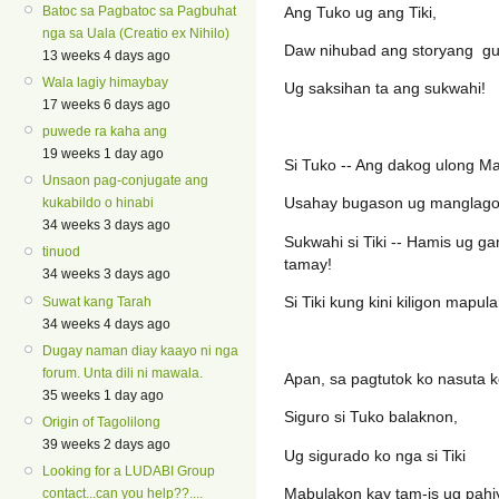
Ang Tuko ug ang Tiki,
Batoc sa Pagbatoc sa Pagbuhat
nga sa Uala (Creatio ex Nihilo)
Daw nihubad ang storyang gu
13 weeks 4 days ago
Wala lagiy himaybay
Ug saksihan ta ang sukwahi!
17 weeks 6 days ago
puwede ra kaha ang
19 weeks 1 day ago
Si Tuko -- Ang dakog ulong M
Unsaon pag-conjugate ang
Usahay bugason ug manglagom k
kukabildo o hinabi
34 weeks 3 days ago
Sukwahi si Tiki -- Hamis ug 
tinuod
tamay!
34 weeks 3 days ago
Si Tiki kung kini kiligon mapul
Suwat kang Tarah
34 weeks 4 days ago
Dugay naman diay kaayo ni nga
forum. Unta dili ni mawala.
Apan, sa pagtutok ko nasuta ko n
35 weeks 1 day ago
Siguro si Tuko balaknon,
Origin of Tagolilong
39 weeks 2 days ago
Ug sigurado ko nga si Tiki
Looking for a LUDABI Group
Mabulakon kay tam-is ug pah
contact...can you help??....