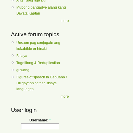
Ang Tubig nga Buhi
Mubong pangadye alang kang
Diwata Kaptan
more
Active forum topics
Unsaon pag conjugate ang
kukabildo or hinabi
Bisaya
Tagolilong & Reduplication
guwang
Figures of speech in Cebuano /
Hiligaynon / other Bisaya
languages
more
User login
Username:
*