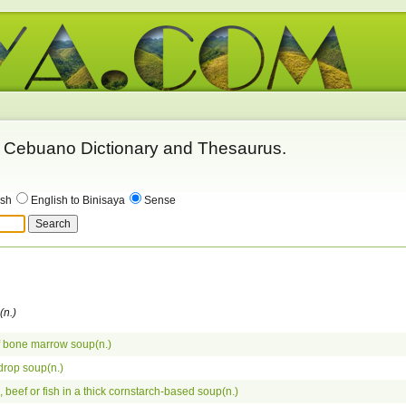
 - Cebuano Dictionary and Thesaurus.
ish
English to Binisaya
Sense
(n.)
 bone marrow soup(n.)
rop soup(n.)
, beef or fish in a thick cornstarch-based soup(n.)