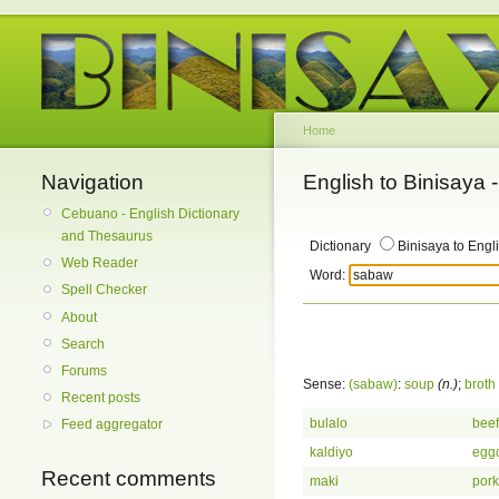
Home
Navigation
English to Binisaya
Cebuano - English Dictionary
and Thesaurus
Dictionary
Binisaya to Engl
Web Reader
Word:
Spell Checker
About
Search
Forums
Sense:
(sabaw)
:
soup
(n.)
;
broth
Recent posts
bulalo
beef
Feed aggregator
kaldiyo
eggd
Recent comments
maki
pork