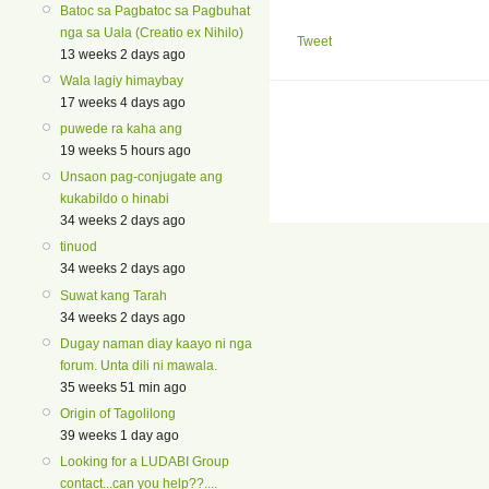
Batoc sa Pagbatoc sa Pagbuhat
nga sa Uala (Creatio ex Nihilo)
Tweet
13 weeks 2 days ago
Wala lagiy himaybay
17 weeks 4 days ago
puwede ra kaha ang
19 weeks 5 hours ago
Unsaon pag-conjugate ang
kukabildo o hinabi
34 weeks 2 days ago
tinuod
34 weeks 2 days ago
Suwat kang Tarah
34 weeks 2 days ago
Dugay naman diay kaayo ni nga
forum. Unta dili ni mawala.
35 weeks 51 min ago
Origin of Tagolilong
39 weeks 1 day ago
Looking for a LUDABI Group
contact...can you help??....