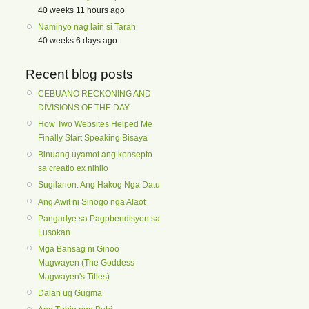
40 weeks 11 hours ago
Naminyo nag lain si Tarah
40 weeks 6 days ago
Recent blog posts
CEBUANO RECKONING AND
DIVISIONS OF THE DAY.
How Two Websites Helped Me
Finally Start Speaking Bisaya
Binuang uyamot ang konsepto
sa creatio ex nihilo
Sugilanon: Ang Hakog Nga Datu
Ang Awit ni Sinogo nga Alaot
Pangadye sa Pagpbendisyon sa
Lusokan
Mga Bansag ni Ginoo
Magwayen (The Goddess
Magwayen's Titles)
Dalan ug Gugma