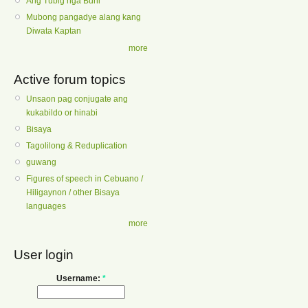
Ang Tubig nga Buhi
Mubong pangadye alang kang
Diwata Kaptan
more
Active forum topics
Unsaon pag conjugate ang
kukabildo or hinabi
Bisaya
Tagolilong & Reduplication
guwang
Figures of speech in Cebuano /
Hiligaynon / other Bisaya
languages
more
User login
Username:
*