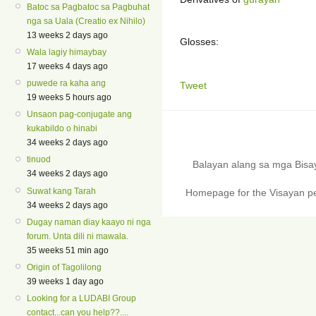
Batoc sa Pagbatoc sa Pagbuhat
nga sa Uala (Creatio ex Nihilo)
13 weeks 2 days ago
Glosses:
Wala lagiy himaybay
17 weeks 4 days ago
puwede ra kaha ang
Tweet
19 weeks 5 hours ago
Unsaon pag-conjugate ang
kukabildo o hinabi
34 weeks 2 days ago
tinuod
Balayan alang sa mga Bis
34 weeks 2 days ago
Suwat kang Tarah
Homepage for the Visayan pe
34 weeks 2 days ago
Dugay naman diay kaayo ni nga
forum. Unta dili ni mawala.
35 weeks 51 min ago
Origin of Tagolilong
39 weeks 1 day ago
Looking for a LUDABI Group
contact...can you help??....