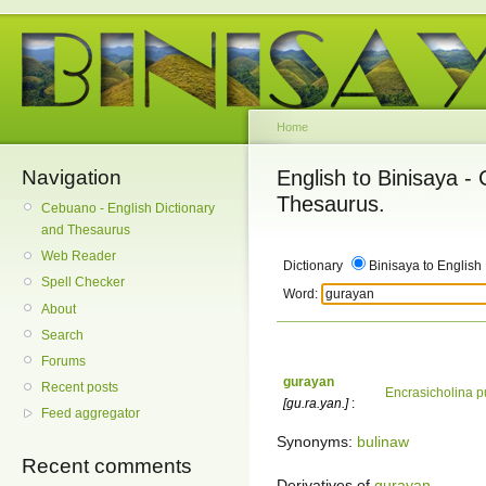
Home
Navigation
English to Binisaya -
Thesaurus.
Cebuano - English Dictionary
and Thesaurus
Web Reader
Dictionary
Binisaya to English
Spell Checker
Word:
About
Search
Forums
gurayan
Recent posts
Encrasicholina pu
[gu.ra.yan.]
:
Feed aggregator
Synonyms:
bulinaw
Recent comments
Derivatives of
gurayan