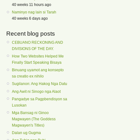
40 weeks 11 hours ago
Naminyo nag lain si Tarah
40 weeks 6 days ago
Recent blog posts
CEBUANO RECKONING AND
DIVISIONS OF THE DAY.
How Two Websites Helped Me
Finally Start Speaking Bisaya
Binuang uyamot ang konsepto
sa creatio ex nihilo
Sugilanon: Ang Hakog Nga Datu
Ang Awit ni Sinogo nga Alaot
Pangadye sa Pagpbendisyon sa
Lusokan
Mga Bansag ni Ginoo
Magwayen (The Goddess
Magwayen's Titles)
Dalan ug Gugma