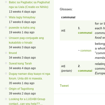
Batoc sa Pagbatoc sa Pagbuhat
nga sa Uala (Creatio ex Nihilo)
Glosses:
13 weeks 4 days ago
communal
Wala lagiy himaybay
17 weeks 6 days ago
for or 
puwede ra kaha ang
each h
1
.
adj.
19 weeks 1 day ago
commun
communal
food w
Unsaon pag-conjugate ang
kukabildo o hinabi
belong
34 weeks 3 days ago
a whole
~
common
"
commo
tinuod
membe
34 weeks 3 days ago
relatin
Suwat kang Tarah
adj.
2
.
commun
34 weeks 4 days ago
(pertain)
communal
Europe
Dugay naman diay kaayo ni nga
forum. Unta dili ni mawala.
35 weeks 1 day ago
Tweet
Origin of Tagolilong
39 weeks 2 days ago
Looking for a LUDABI Group
contact...can you help??....