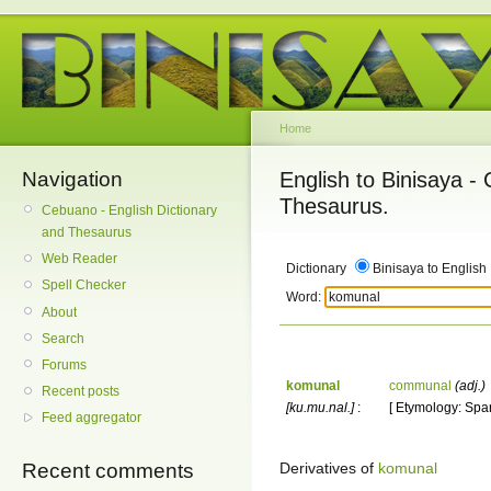
Home
Navigation
English to Binisaya -
Thesaurus.
Cebuano - English Dictionary
and Thesaurus
Web Reader
Dictionary
Binisaya to English
Spell Checker
Word:
About
Search
Forums
komunal
communal
(adj.)
Recent posts
[ku.mu.nal.]
:
[ Etymology: Spa
Feed aggregator
Derivatives of
komunal
Recent comments