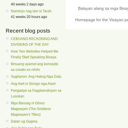
40 weeks 2 days ago
Balayan alang sa mga Bis
Naminyo nag lain si Tarah
41 weeks 20 hours ago
Homepage for the Visayan pe
Recent blog posts
CEBUANO RECKONING AND
DIVISIONS OF THE DAY.
How Two Websites Helped Me
Finally Start Speaking Bisaya
Binuang uyamot ang konsepto
sa creatio ex nihilo
Sugilanon: Ang Hakog Nga Datu
Ang Awit ni Sinogo nga Alaot
Pangadye sa Pagpbendisyon sa
Lusokan
Mga Bansag ni Ginoo
Magwayen (The Goddess
Magwayen's Titles)
Dalan ug Gugma