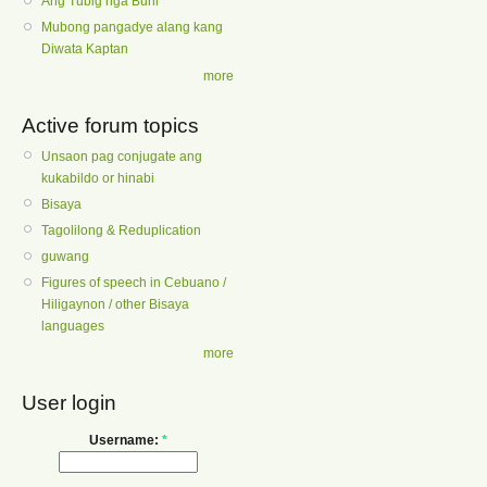
Ang Tubig nga Buhi
Mubong pangadye alang kang
Diwata Kaptan
more
Active forum topics
Unsaon pag conjugate ang
kukabildo or hinabi
Bisaya
Tagolilong & Reduplication
guwang
Figures of speech in Cebuano /
Hiligaynon / other Bisaya
languages
more
User login
Username:
*