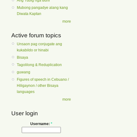
Ang Tubig nga Buhi
Mubong pangadye alang kang
Diwata Kaptan
more
Active forum topics
Unsaon pag conjugate ang
kukabildo or hinabi
Bisaya
Tagolilong & Reduplication
guwang
Figures of speech in Cebuano /
Hiligaynon / other Bisaya
languages
more
User login
Username:
*