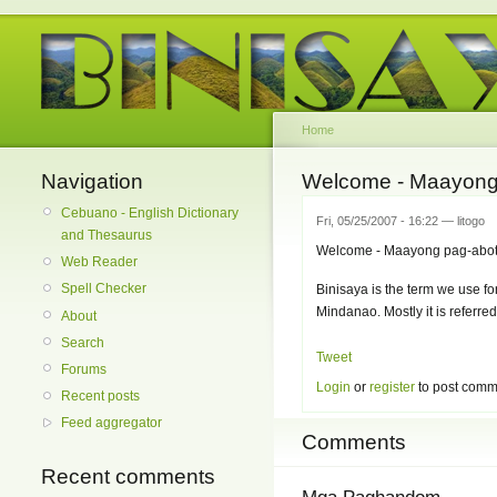
Home
Navigation
Welcome - Maayong 
Cebuano - English Dictionary
Fri, 05/25/2007 - 16:22 — litogo
and Thesaurus
Welcome - Maayong pag-abot
Web Reader
Spell Checker
Binisaya is the term we use fo
Mindanao. Mostly it is referre
About
Search
Tweet
Forums
Login
or
register
to post comm
Recent posts
Feed aggregator
Comments
Recent comments