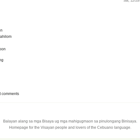
Sat, 12/10
on
ahilom
oon
ng
t comments
Balayan alang sa mga Bisaya ug mga mahigugmaon sa pinulongang Binisaya.
Homepage for the Visayan people and lovers of the Cebuano language.