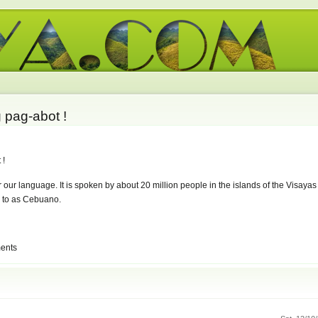
pag-abot !
 !
r our language. It is spoken by about 20 million people in the islands of the Visaya
d to as Cebuano.
ents