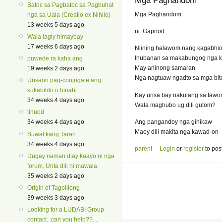
Mga Paghandom
Batoc sa Pagbatoc sa Pagbuhat
Mga Paghandom
nga sa Uala (Creatio ex Nihilo)
13 weeks 5 days ago
ni: Gapnod
Wala lagiy himaybay
17 weeks 6 days ago
Niining halawom nang kagabhi
Inubanan sa makabungog nga k
puwede ra kaha ang
May aninong samaran
19 weeks 2 days ago
Nga nagtuaw ngadto sa mga bit
Unsaon pag-conjugate ang
kukabildo o hinabi
Kay unsa bay nakulang sa tawo
34 weeks 4 days ago
Wala maghubo ug dili gutom?
tinuod
Ang pangandoy nga gihikaw
34 weeks 4 days ago
Maoy dili makita nga kawad-on
Suwat kang Tarah
34 weeks 4 days ago
parent
Login
or
register
to pos
Dugay naman diay kaayo ni nga
forum. Unta dili ni mawala.
35 weeks 2 days ago
Origin of Tagolilong
39 weeks 3 days ago
Looking for a LUDABI Group
contact...can you help??....