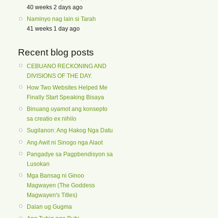
40 weeks 2 days ago
Naminyo nag lain si Tarah
41 weeks 1 day ago
Recent blog posts
CEBUANO RECKONING AND
DIVISIONS OF THE DAY.
How Two Websites Helped Me
Finally Start Speaking Bisaya
Binuang uyamot ang konsepto
sa creatio ex nihilo
Sugilanon: Ang Hakog Nga Datu
Ang Awit ni Sinogo nga Alaot
Pangadye sa Pagpbendisyon sa
Lusokan
Mga Bansag ni Ginoo
Magwayen (The Goddess
Magwayen's Titles)
Dalan ug Gugma