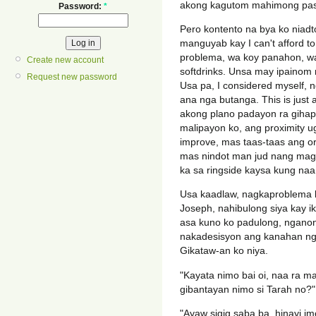
akong kagutom mahimong pa
Password:
*
Pero kontento na bya ko niad
manguyab kay I can't afford to
problema, wa koy panahon, wa 
Create new account
softdrinks. Unsa may ipainom 
Request new password
Usa pa, I considered myself, 
ana nga butanga. This is just 
akong plano padayon ra giha
malipayon ko, ang proximity 
improve, mas taas-taas ang or
mas nindot man jud nang magt
ka sa ringside kaysa kung naa
Usa kaadlaw, nagkaproblema ko
Joseph, nahibulong siya kay i
asa kuno ko padulong, ngan
nakadesisyon ang kanahan ng
Gikataw-an ko niya.
"Kayata nimo bai oi, naa ra ma
gibantayan nimo si Tarah no?"
"Ayaw sigig saba ba, hinayi i