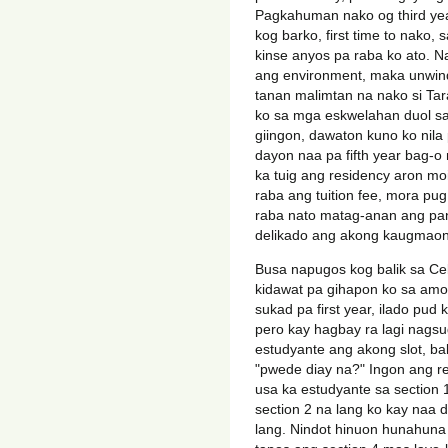
Pagkahuman nako og third yea
kog barko, first time to nako,
kinse anyos pa raba ko ato. N
ang environment, maka unwind
tanan malimtan na nako si Tar
ko sa mga eskwelahan duol sa
giingon, dawaton kuno ko nila 
dayon naa pa fifth year bag-
ka tuig ang residency aron mo
raba ang tuition fee, mora pug 
raba nato matag-anan ang pa
delikado ang akong kaugmaon
Busa napugos kog balik sa C
kidawat pa gihapon ko sa amo
sukad pa first year, ilado pud
pero kay hagbay ra lagi nags
estudyante ang akong slot, ba
"pwede diay na?" Ingon ang reg
usa ka estudyante sa section
section 2 na lang ko kay naa d
lang. Nindot hinuon hunahuna