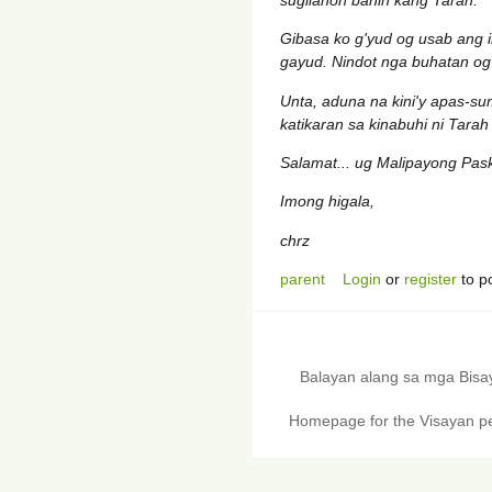
Gibasa ko g'yud og usab ang 
gayud. Nindot nga buhatan og 
Unta, aduna na kini'y apas-
katikaran sa kinabuhi ni Tara
Salamat... ug Malipayong Pas
Imong higala,
chrz
parent
Login
or
register
to p
Balayan alang sa mga Bis
Homepage for the Visayan pe