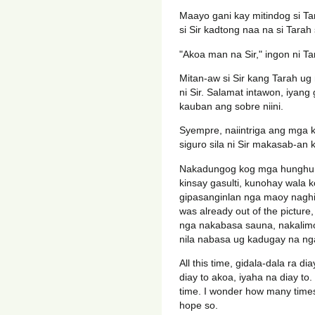
Maayo gani kay mitindog si T
si Sir kadtong naa na si Tarah
"Akoa man na Sir," ingon ni Ta
Mitan-aw si Sir kang Tarah ug
ni Sir. Salamat intawon, iyang
kauban ang sobre niini.
Syempre, naiintriga ang mga 
siguro sila ni Sir makasab-a
Nakadungog kog mga hunghung 
kinsay gasulti, kunohay wala k
gipasanginlan nga maoy naghim
was already out of the pictur
nga nakabasa sauna, nakalimot
nila nabasa ug kadugay na n
All this time, gidala-dala ra di
diay to akoa, iyaha na diay to.
time. I wonder how many times 
hope so.