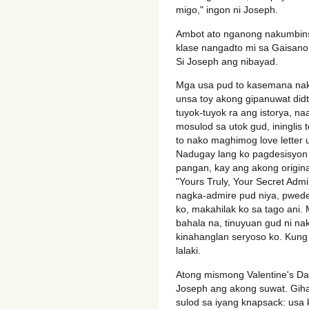
migo," ingon ni Joseph.
Ambot ato nganong nakumbin
klase nangadto mi sa Gaisano, 
Si Joseph ang nibayad.
Mga usa pud to kasemana nako
unsa toy akong gipanuwat didt
tuyok-tuyok ra ang istorya, na
mosulod sa utok gud, ininglis t
to nako maghimog love letter 
Nadugay lang ko pagdesisyon 
pangan, kay ang akong origina
"Yours Truly, Your Secret Admi
nagka-admire pud niya, pwed
ko, makahilak ko sa tago ani.
bahala na, tinuyuan gud ni na
kinahanglan seryoso ko. Kung 
lalaki.
Atong mismong Valentine's Day
Joseph ang akong suwat. Gihat
sulod sa iyang knapsack: usa 