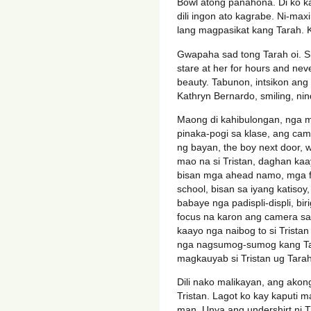
Bowl atong panahona. Di ko k
dili ingon ato kagrabe. Ni-ma
lang magpasikat kang Tarah. 
Gwapaha sad tong Tarah oi. She
stare at her for hours and nev
beauty. Tabunon, intsikon ang 
Kathryn Bernardo, smiling, nin
Maong di kahibulongan, nga ma
pinaka-pogi sa klase, ang cam
ng bayan, the boy next door, w
mao na si Tristan, daghan ka
bisan mga ahead namo, mga fou
school, bisan sa iyang katisoy
babaye nga padispli-displi, bi
focus na karon ang camera sa 
kaayo nga naibog to si Trist
nga nagsumog-sumog kang Tara
magkauyab si Tristan ug Tarah
Dili nako malikayan, ang akon
Tristan. Lagot ko kay kaputi m
man. Unya ang undershirt ni 