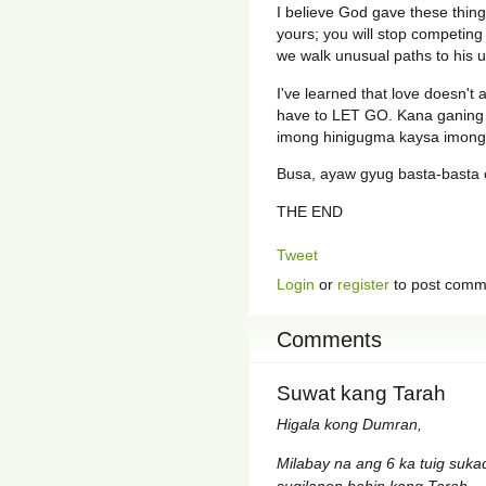
I believe God gave these things
yours; you will stop competing 
we walk unusual paths to his un
I've learned that love doesn
have to LET GO. Kana ganing
imong hinigugma kaysa imong
Busa, ayaw gyug basta-basta o
THE END
Tweet
Login
or
register
to post comm
Comments
Suwat kang Tarah
Higala kong Dumran,
Milabay na ang 6 ka tuig suk
sugilanon bahin kang Tarah.