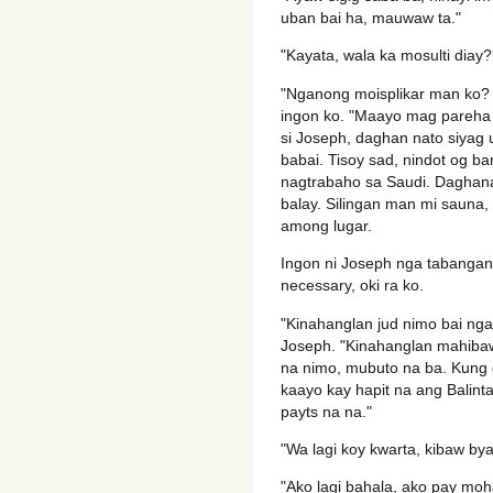
uban bai ha, mauwaw ta."
"Kayata, wala ka mosulti diay?
"Nganong moisplikar man ko?
ingon ko. "Maayo mag pareha t
si Joseph, daghan nato siyag
babai. Tisoy sad, nindot og b
nagtrabaho sa Saudi. Daghana
balay. Silingan man mi sauna,
among lugar.
Ingon ni Joseph nga tabangan l
necessary, oki ra ko.
"Kinahanglan jud nimo bai nga
Joseph. "Kinahanglan mahibaw
na nimo, mubuto na ba. Kung di 
kaayo kay hapit na ang Balint
payts na na."
"Wa lagi koy kwarta, kibaw by
"Ako lagi bahala, ako pay moh