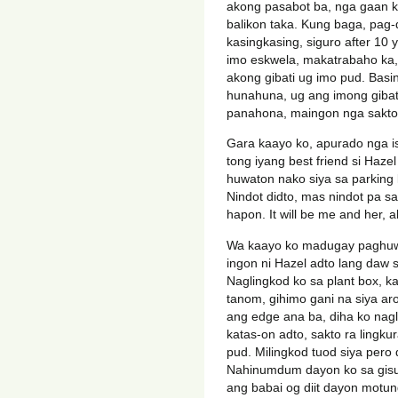
akong pasabot ba, nga gaan 
balikon taka. Kung baga, pag
kasingkasing, siguro after 1
imo eskwela, makatrabaho ka,
akong gibati ug imo pud. Bas
hunahuna, ug ang imong giba
panahona, maingon nga sakto
Gara kaayo ko, apurado nga i
tong iyang best friend si Haze
huwaton nako siya sa parking l
Nindot didto, mas nindot pa s
hapon. It will be me and her, a
Wa kaayo ko madugay paghuwat
ingon ni Hazel adto lang daw
Naglingkod ko sa plant box, 
tanom, gihimo gani na siya 
ang edge ana ba, diha ko nag
katas-on adto, sakto ra lingku
pud. Milingkod tuod siya per
Nahinumdum dayon ko sa gisul
ang babai og diit dayon motu