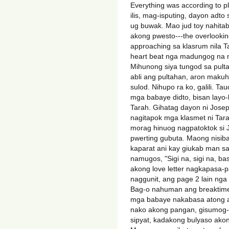
Everything was according to p
ilis, mag-isputing, dayon adto s
ug buwak. Mao jud toy nahita
akong pwesto---the overlooking
approaching sa klasrum nila T
heart beat nga madungog na n
Mihunong siya tungod sa pul
abli ang pultahan, aron maku
sulod. Nihupo ra ko, galili. 
mga babaye didto, bisan layo
Tarah. Gihatag dayon ni Josep
nagitapok mga klasmet ni Tara
morag hinuog nagpatoktok si 
pwerting gubuta. Maong nisiba
kaparat ani kay giukab man s
namugos, "Sigi na, sigi na, b
akong love letter nagkapasa-p
naggunit, ang page 2 lain nga
Bag-o nahuman ang breaktime,
mga babaye nakabasa atong ak
nako akong pangan, gisumog-
sipyat, kadakong bulyaso ako