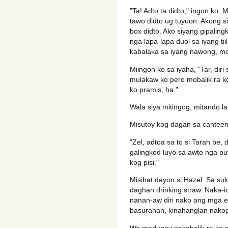
"Ta! Adto ta didto," ingon ko. 
tawo didto ug tuyuon. Akong s
box didto. Ako siyang gipalin
nga lapa-lapa duol sa iyang ti
kabalaka sa iyang nawong, m
Miingon ko sa iyaha, "Tar, diri
mulakaw ko pero mobalik ra ko,
ko pramis, ha."
Wala siya mitingog, mitando l
Misutoy kog dagan sa canteen,
"Zel, adtoa sa to si Tarah be,
galingkod luyo sa awto nga p
kog pisi."
Misibat dayon si Hazel. Sa su
daghan drinking straw. Naka-
nanan-aw diri nako ang mga e
basurahan, kinahanglan nako
Wa madugay nakabalik ra ko sa