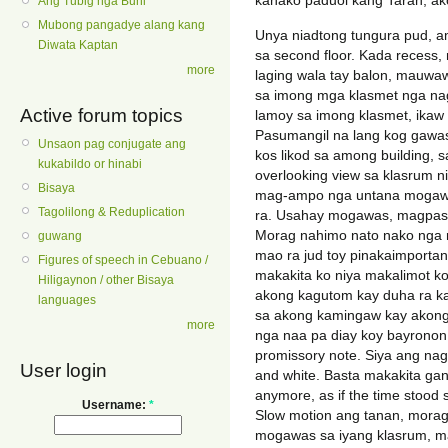
kanako paduol kang Tarah, ak
Ang Tubig nga Buhi
Mubong pangadye alang kang
Unya niadtong tungura pud, am
Diwata Kaptan
sa second floor. Kada recess
more
laging wala tay balon, mauw
sa imong mga klasmet nga nag
Active forum topics
lamoy sa imong klasmet, ikaw
Pasumangil na lang kog gawas
Unsaon pag conjugate ang
kos likod sa among building, s
kukabildo or hinabi
overlooking view sa klasrum n
Bisaya
mag-ampo nga untana mogawas 
Tagolilong & Reduplication
ra. Usahay mogawas, magpasal
Morag nahimo nato nako nga r
guwang
mao ra jud toy pinakaimportan
Figures of speech in Cebuano /
makakita ko niya makalimot k
Hiligaynon / other Bisaya
akong kagutom kay duha ra k
languages
sa akong kamingaw kay akong 
more
nga naa pa diay koy bayronon 
promissory note. Siya ang nag
User login
and white. Basta makakita gan
anymore, as if the time stood 
Username:
*
Slow motion ang tanan, morag
mogawas sa iyang klasrum, ma