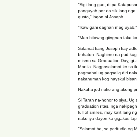
"Sigi lang gud, di pa Katapu
panguyab por da sik lang nga
gusto," ingon ni Joseph.
"Ikaw gani daghan mag uyab,"
"Mao bitawng giingnan taka ka
Salamat kang Joseph kay adt
buhaton. Naghimo na pud kog lo
mismo sa Graduation Day, gi-
Manila. Nagpasalamat ko sa il
pagmahal ug pagsalig diri nak
nakahuman kog hayskul bisan
Nakuha jud nako ang akong pi
Si Tarah na-honor to siya. U
graduation rites, nga nakipa
full of smiles, may kalit lang n
nako iya dayon ko gigakus tap
"Salamat ha, sa padtudlo og 