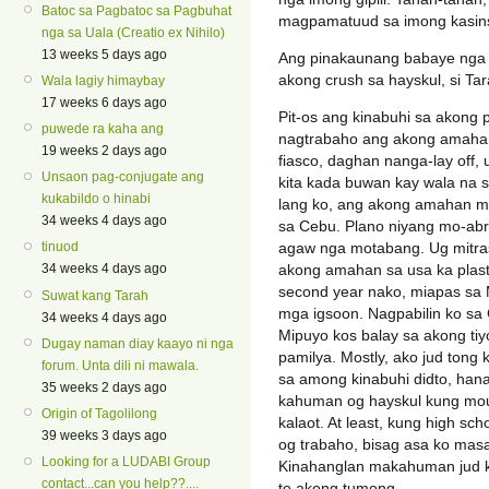
Batoc sa Pagbatoc sa Pagbuhat
magpamatuud sa imong kasin
nga sa Uala (Creatio ex Nihilo)
13 weeks 5 days ago
Ang pinakaunang babaye nga g
akong crush sa hayskul, si Ta
Wala lagiy himaybay
17 weeks 6 days ago
Pit-os ang kinabuhi sa akong 
puwede ra kaha ang
nagtrabaho ang akong amahan
19 weeks 2 days ago
fiasco, daghan nanga-lay off, 
Unsaon pag-conjugate ang
kita kada buwan kay wala na si
kukabildo o hinabi
lang ko, ang akong amahan mil
34 weeks 4 days ago
sa Cebu. Plano niyang mo-abr
agaw nga motabang. Ug mitras
tinuod
akong amahan sa usa ka plast
34 weeks 4 days ago
second year nako, miapas sa 
Suwat kang Tarah
mga igsoon. Nagpabilin ko sa
34 weeks 4 days ago
Mipuyo kos balay sa akong ti
Dugay naman diay kaayo ni nga
pamilya. Mostly, ako jud tong
forum. Unta dili ni mawala.
sa among kinabuhi didto, han
35 weeks 2 days ago
kahuman og hayskul kung mou
Origin of Tagolilong
kalaot. At least, kung high sc
39 weeks 3 days ago
og trabaho, bisag asa ko mas
Looking for a LUDABI Group
Kinahanglan makahuman jud ko
contact...can you help??....
to akong tumong.