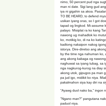
nimo, 50 percent pud nga sugt
man ni date. Sigi lang gud an
iya ni gigahin sa akoa. Pasal
TO BE HEARD, to defend myse
usikan iyang oras, so I got do
tapad og lingkod. Mi-assume 
palayo. Misiplat ra ko kang 
nawong ug mahadlok ko mutut
ko, motikig ko, di na ko kating
kadtong nakaipon nakog igong
istorya. Dire-diretso ang ako
by the time nga nahuman ko, a
ang akong kabaga og nawong, 
naghuwat sa iyang tubag, sa 
nga nagkurog-kurog na diay s
akong utok, gipugos pa man g
pa jud igo, midikit ko niya. M
pakalmahon siya kay diri na s
"Ayawg duol nako ba," ingon n
"Ngano man?" pangutana nako
paduol niya.