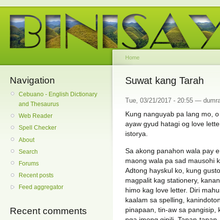
Home
Navigation
Suwat kang Tarah
Cebuano - English Dictionary
Tue, 03/21/2017 - 20:55 — dumr
and Thesaurus
Kung nanguyab pa lang mo, o 
Web Reader
ayaw gyud hatagi og love lett
Spell Checker
istorya.
About
Sa akong panahon wala pay em
Search
maong wala pa sad mausohi ka
Forums
Adtong hayskul ko, kung gus
Recent posts
magpalit kag stationery, kana
Feed aggregator
himo kag love letter. Diri ma
kaalam sa spelling, kanindoto
pinapaan, tin-aw sa pangisip, 
Recent comments
nga imong gipili. Tanan-tanan