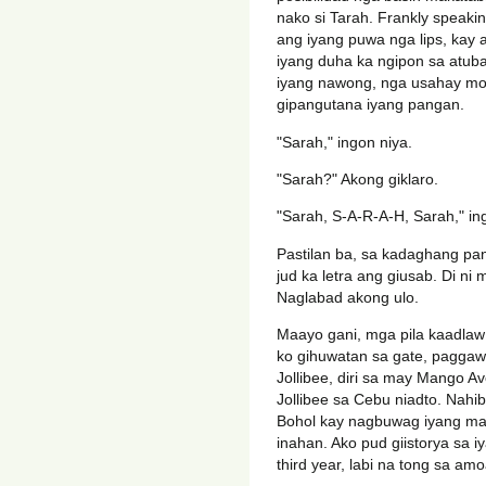
nako si Tarah. Frankly speaki
ang iyang puwa nga lips, kay a
iyang duha ka ngipon sa atub
iyang nawong, nga usahay mos
gipangutana iyang pangan.
"Sarah," ingon niya.
"Sarah?" Akong giklaro.
"Sarah, S-A-R-A-H, Sarah," in
Pastilan ba, sa kadaghang p
jud ka letra ang giusab. Di n
Naglabad akong ulo.
Maayo gani, mga pila kaadlaw 
ko gihuwatan sa gate, pagga
Jollibee, diri sa may Mango 
Jollibee sa Cebu niadto. Nahi
Bohol kay nagbuwag iyang mam
inahan. Ako pud giistorya sa 
third year, labi na tong sa am