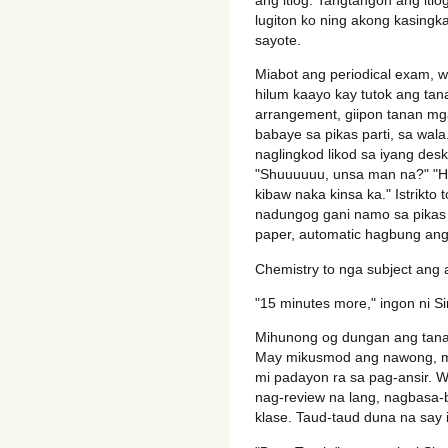
lugiton ko ning akong kasingk
sayote.
Miabot ang periodical exam, w
hilum kaayo kay tutok ang tan
arrangement, giipon tanan mga
babaye sa pikas parti, sa wa
naglingkod likod sa iyang desk 
"Shuuuuuu, unsa man na?" "H
kibaw naka kinsa ka." Istrikto 
nadungog gani namo sa pikas 
paper, automatic hagbung ang
Chemistry to nga subject ang 
"15 minutes more," ingon ni Sir
Mihunong og dungan ang tanan 
May mikusmod ang nawong, m
mi padayon ra sa pag-ansir. 
nag-review na lang, nagbasa-b
klase. Taud-taud duna na say i