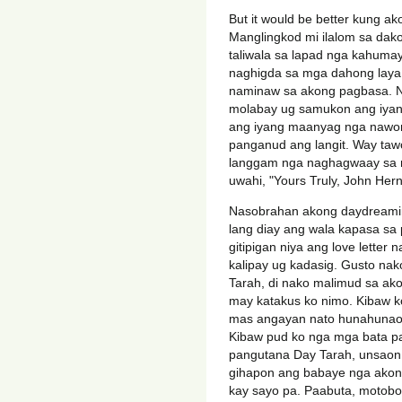
But it would be better kung a
Manglingkod mi ilalom sa da
taliwala sa lapad nga kahuma
naghigda sa mga dahong laya,
naminaw sa akong pagbasa. N
molabay ug samukon ang iyan
ang iyang maanyag nga nawo
panganud ang langit. Way taw
langgam nga naghagwaay sa 
uwahi, "Yours Truly, John Her
Nasobrahan akong daydreamin
lang diay ang wala kapasa sa
gitipigan niya ang love lette
kalipay ug kadasig. Gusto nak
Tarah, di nako malimud sa ak
may katakus ko nimo. Kibaw 
mas angayan nato hunahunao
Kibaw pud ko nga mga bata pa
pangutana Day Tarah, unsaon 
gihapon ang babaye nga ako
kay sayo pa. Paabuta, motobo