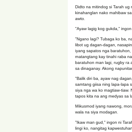
Didto na mitindog si Tarah ug
kinahanglan nako mahibaw sa i
awto.
"Ayaw lagig kog gukda," ingon 
"Ngano lagi? Tubaga ko ba, na
libot ug dagan-dagan, nasapin
iyang sapatos nga baratuhon, 
matangtang kay tinahi raba n
baratuhon man lagi, rugby ra a
sa dinaganay. Akong napunitan
"Balik diri ba, ayaw nag dagan
samtang giisa ning lapa-lapa 
siya nga wa ko magtiaw-tiaw. 
tapos kita na ang medyas sa la
Mikusmod iyang nawong, morag
wala na siya modagan.
"Ikaw man gud," ingon ni Tara
lingi ko, nangitag kapwestuha