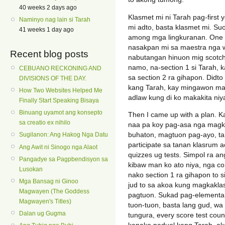
40 weeks 2 days ago
Klasmet mi ni Tarah pag-first 
Naminyo nag lain si Tarah
mi adto, basta klasmet mi. Suo
41 weeks 1 day ago
among mga lingkuranan. One ti
nasakpan mi sa maestra nga 
Recent blog posts
nabutangan hinuon mig scotch
namo, na-section 1 si Tarah, 
CEBUANO RECKONING AND
sa section 2 ra gihapon. Didt
DIVISIONS OF THE DAY.
kang Tarah, kay mingawon man
How Two Websites Helped Me
adlaw kung di ko makakita niy
Finally Start Speaking Bisaya
Binuang uyamot ang konsepto
Then I came up with a plan. Ka
sa creatio ex nihilo
naa pa koy pag-asa nga magka
buhaton, magtuon pag-ayo, ta
Sugilanon: Ang Hakog Nga Datu
participate sa tanan klasrum 
Ang Awit ni Sinogo nga Alaot
quizzes ug tests. Simpol ra a
Pangadye sa Pagpbendisyon sa
kibaw man ko ato niya, nga con
Lusokan
nako section 1 ra gihapon to 
Mga Bansag ni Ginoo
jud to sa akoa kung magkaklas
Magwayen (The Goddess
pagtuon. Sukad pag-elementa
Magwayen's Titles)
tuon-tuon, basta lang gud, w
Dalan ug Gugma
tungura, every score test cou