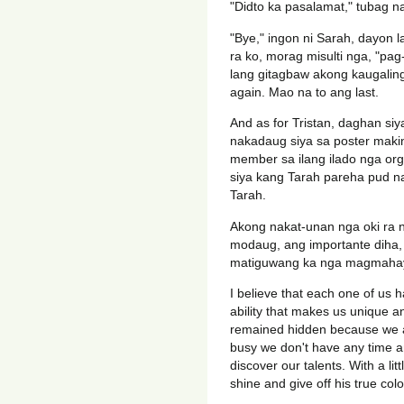
"Didto ka pasalamat," tubag n
"Bye," ingon ni Sarah, dayon 
ra ko, morag misulti nga, "pag
lang gitagbaw akong kaugaling
again. Mao na to ang last.
And as for Tristan, daghan si
nakadaug siya sa poster making
member sa ilang ilado nga org
siya kang Tarah pareha pud na
Tarah.
Akong nakat-unan nga oki ra n
modaug, ang importante diha, a
matiguwang ka nga magmahay
I believe that each one of us h
ability that makes us unique a
remained hidden because we are
busy we don't have any time an
discover our talents. With a lit
shine and give off his true colo