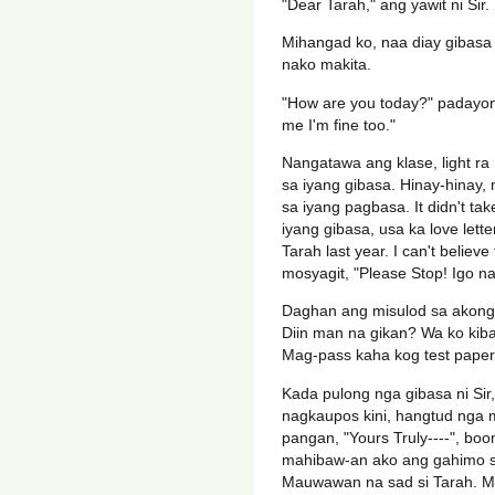
"Dear Tarah," ang yawit ni Sir.
Mihangad ko, naa diay gibasa si
nako makita.
"How are you today?" padayon a
me I'm fine too."
Nangatawa ang klase, light ra
sa iyang gibasa. Hinay-hinay
sa iyang pagbasa. It didn't ta
iyang gibasa, usa ka love lette
Tarah last year. I can't belie
mosyagit, "Please Stop! Igo na
Daghan ang misulod sa akong
Diin man na gikan? Wa ko kib
Mag-pass kaha kog test paper 
Kada pulong nga gibasa ni Sir
nagkaupos kini, hangtud nga
pangan, "Yours Truly----", bo
mahibaw-an ako ang gahimo sa
Mauwawan na sad si Tarah. M