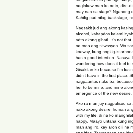
naglakaw man ko adto, dire-di
may naa sa stage? Nganong di
Kahilig pud nilag backstage, 
Nagsakit jud ang akong kasin
alcohol, kahapdos kalami ity
adto akong gibati. It's not tha
na mao ang sitwasyon. Wa sad k
kaaway, kung nagkig-istorhana
has a good intention. Nasuya l
wondering how does it feel to 
Gisakitan ko because I'm losi
didn't have in the first place
nagpaantus nako ba, because s
her to be mine, and mine alon
emergence of the new desire, 
Ako ra man juy nagpalisud sa
nako akong desire, human ang
with my life, di na ko manghil
happy. Maayo untana kung ing
man ang iro, kay aron dili n
ang itlog. Tangtangon ang itl