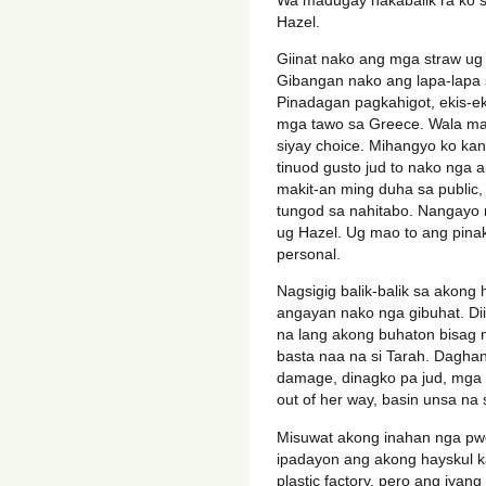
Hazel.
Giinat nako ang mga straw u
Gibangan nako ang lapa-lapa sa
Pinadagan pagkahigot, ekis-e
mga tawo sa Greece. Wala mahi
siyay choice. Mihangyo ko kan
tinuod gusto jud to nako nga 
makit-an ming duha sa public,
tungod sa nahitabo. Nangayo 
ug Hazel. Ug mao to ang pina
personal.
Nagsigig balik-balik sa akong
angayan nako nga gibuhat. Dii
na lang akong buhaton bisag n
basta naa na si Tarah. Daghan
damage, dinagko pa jud, mga m
out of her way, basin unsa n
Misuwat akong inahan nga pw
ipadayon ang akong hayskul 
plastic factory, pero ang iyan