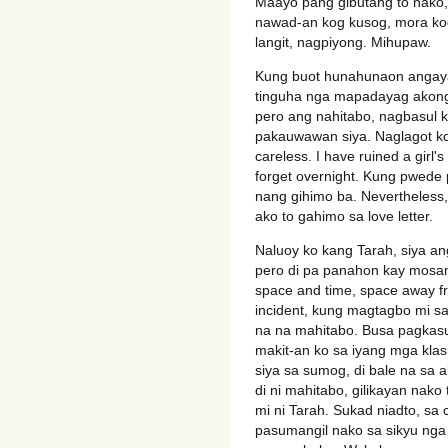
Maayo pang gibutang to nako, 
nawad-an kog kusog, mora kog
langit, nagpiyong. Mihupaw.
Kung buot hunahunaon angaya
tinguha nga mapadayag akong
pero ang nahitabo, nagbasul k
pakauwawan siya. Naglagot ko
careless. I have ruined a girl'
forget overnight. Kung pwede 
nang gihimo ba. Nevertheless
ako to gahimo sa love letter.
Naluoy ko kang Tarah, siya an
pero di pa panahon kay mosa
space and time, space away fr
incident, kung magtagbo mi sa
na na mahitabo. Busa pagkas
makit-an ko sa iyang mga kla
siya sa sumog, di bale na sa
di ni mahitabo, gilikayan nak
mi ni Tarah. Sukad niadto, sa
pasumangil nako sa sikyu nga