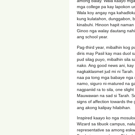
among balay. Wala kaayo mga 
mga college pa kay lapokon 
Wala koy angay nga kahadlokan
kung kulatahon, dunggabon, 
kinabuhi. Hinoon hapit nama
Ginoo nga walay dautang nah
ang school year.
Pag-third year, mibalhin kog p
diris may Pasil kay mas duol 
pud silag puyo, mibalhin sila 
nako. Ang good news ani, kay p
nagkaklasmet jud mi ni Tara
naa pa tong mga babaye nga n
namo, siguro ni-matured na ga
nagpaniid ra to sila, one sligh
Mauwawan na sad si Tarah. So
signs of affection towards the
ang akong kalipay hilabihan.
Inspired kaayo ko nga mosulod
Wizard sa tibuok campus, nalu
representative sa among eskw