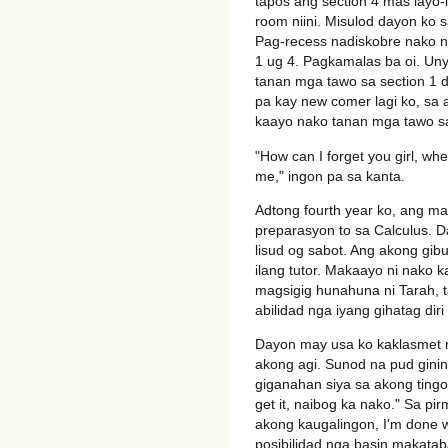
tapos ang section 4 mas layo-
room niini. Misulod dayon ko 
Pag-recess nadiskobre nako n
1 ug 4. Pagkamalas ba oi. Un
tanan mga tawo sa section 1 
pa kay new comer lagi ko, sa 
kaayo nako tanan mga tawo sa
"How can I forget you girl, wh
me," ingon pa sa kanta.
Adtong fourth year ko, ang m
preparasyon to sa Calculus. 
lisud og sabot. Ang akong gib
ilang tutor. Makaayo ni nako 
magsigig hunahuna ni Tarah, 
abilidad nga iyang gihatag diri
Dayon may usa ko kaklasmet 
akong agi. Sunod na pud gini
giganahan siya sa akong tingog
get it, naibog ka nako." Sa pir
akong kaugalingon, I'm done w
posibilidad nga basin makatab