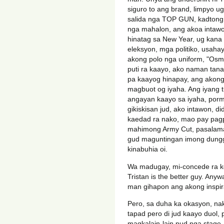
siguro to ang brand, limpyo u
salida nga TOP GUN, kadtong g
nga mahalon, ang akoa intawo
hinatag sa New Year, ug kana
eleksyon, mga politiko, usaha
akong polo nga uniform, "Os
puti ra kaayo, ako naman tana
pa kaayog hinapay, ang akong
magbuot og iyaha. Ang iyang t
angayan kaayo sa iyaha, porm
gikiskisan jud, ako intawon, d
kaedad ra nako, mao pay pag
mahimong Army Cut, pasalama
gud maguntingan imong dunggan
kinabuhia oi.
Wa madugay, mi-concede ra k
Tristan is the better guy. Anyw
man gihapon ang akong inspira
Pero, sa duha ka okasyon, naki
tapad pero di jud kaayo duol,
magkalain-lain pud nga stage, 