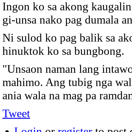
Ingon ko sa akong kaugalin
gi-unsa nako pag dumala a
Ni sulod ko pag balik sa a
hinuktok ko sa bungbong.
"Unsaon naman lang intawo
mahimo. Ang tubig nga wala
ania wala na mag pa ramda
Tweet
Login
or
register
to post