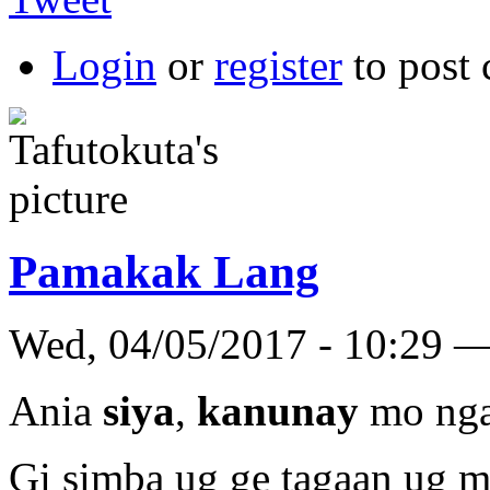
Login
or
register
to post
Pamakak Lang
Wed, 04/05/2017 - 10:29 —
Ania
siya
,
kanunay
mo nga
Gi simba ug ge tagaan ug 