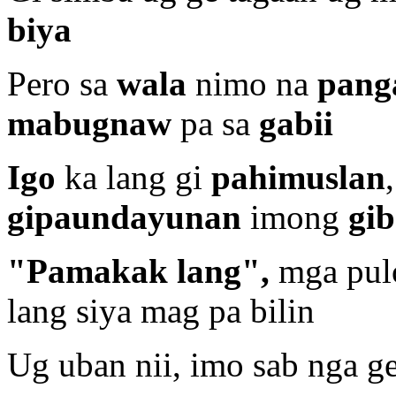
biya
Pero sa
wala
nimo na
pang
mabugnaw
pa sa
gabii
Igo
ka lang gi
pahimuslan
gipaundayunan
imong
gib
"Pamakak lang",
mga pul
lang siya mag pa bilin
Ug uban nii, imo sab nga g