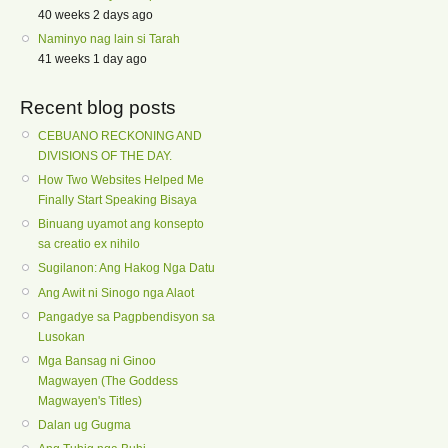
40 weeks 2 days ago
Naminyo nag lain si Tarah
41 weeks 1 day ago
Recent blog posts
CEBUANO RECKONING AND
DIVISIONS OF THE DAY.
How Two Websites Helped Me
Finally Start Speaking Bisaya
Binuang uyamot ang konsepto
sa creatio ex nihilo
Sugilanon: Ang Hakog Nga Datu
Ang Awit ni Sinogo nga Alaot
Pangadye sa Pagpbendisyon sa
Lusokan
Mga Bansag ni Ginoo
Magwayen (The Goddess
Magwayen's Titles)
Dalan ug Gugma