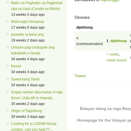
Batoc sa Pagbatoc sa Pagbuhat
nga sa Uala (Creatio ex Nihilo)
13 weeks 5 days ago
Glosses:
Wala lagiy himaybay
diphthong
17 weeks 6 days ago
puwede ra kaha ang
n.
19 weeks 2 days ago
1
.
diphthong
(communication)
Unsaon pag-conjugate ang
kukabildo o hinabi
~
vowel
,
34 weeks 4 days ago
vowel sound
tinuod
34 weeks 4 days ago
Tweet
Suwat kang Tarah
34 weeks 4 days ago
Dugay naman diay kaayo ni nga
forum. Unta dili ni mawala.
35 weeks 2 days ago
Balayan alang sa mga Bis
Origin of Tagolilong
39 weeks 3 days ago
Homepage for the Visayan pe
Looking for a LUDABI Group
contact...can you help??....