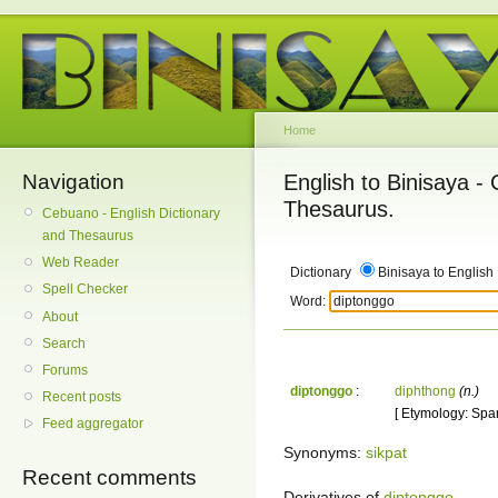
Home
Navigation
English to Binisaya -
Thesaurus.
Cebuano - English Dictionary
and Thesaurus
Web Reader
Dictionary
Binisaya to English
Spell Checker
Word:
About
Search
Forums
diptonggo
:
diphthong
(n.)
Recent posts
[ Etymology: Span
Feed aggregator
Synonyms:
sikpat
Recent comments
Derivatives of
diptonggo