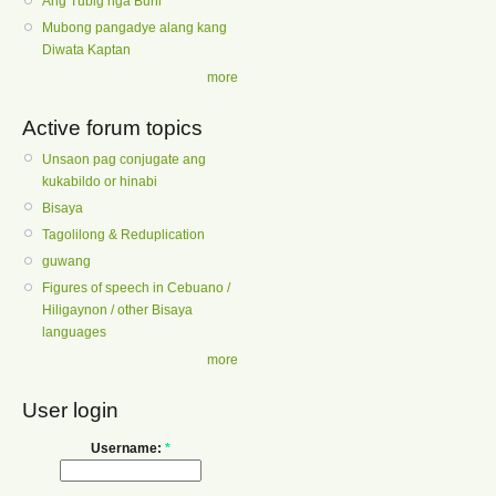
Ang Tubig nga Buhi
Mubong pangadye alang kang
Diwata Kaptan
more
Active forum topics
Unsaon pag conjugate ang
kukabildo or hinabi
Bisaya
Tagolilong & Reduplication
guwang
Figures of speech in Cebuano /
Hiligaynon / other Bisaya
languages
more
User login
Username:
*