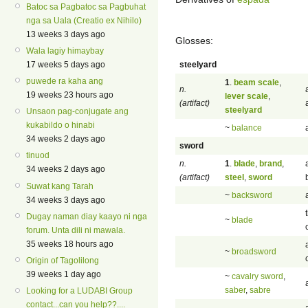
Batoc sa Pagbatoc sa Pagbuhat
nga sa Uala (Creatio ex Nihilo)
13 weeks 3 days ago
Glosses:
Wala lagiy himaybay
steelyard
17 weeks 5 days ago
puwede ra kaha ang
1
.
beam scale
,
n.
19 weeks 23 hours ago
lever scale
,
(artifact)
steelyard
Unsaon pag-conjugate ang
kukabildo o hinabi
~
balance
34 weeks 2 days ago
sword
tinuod
n.
1
.
blade
,
brand
,
34 weeks 2 days ago
(artifact)
steel
,
sword
Suwat kang Tarah
~
backsword
34 weeks 3 days ago
Dugay naman diay kaayo ni nga
~
blade
forum. Unta dili ni mawala.
35 weeks 18 hours ago
~
broadsword
Origin of Tagolilong
39 weeks 1 day ago
~
cavalry sword
,
saber
,
sabre
Looking for a LUDABI Group
contact...can you help??....