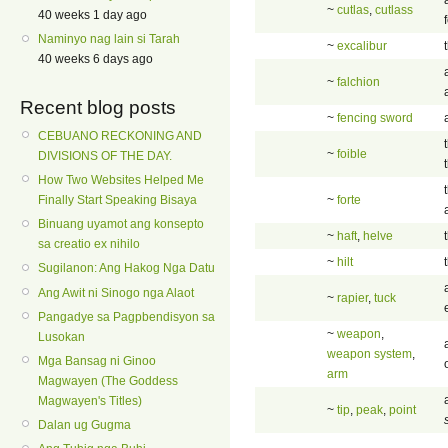
~
cutlas
,
cutlass
40 weeks 1 day ago
Naminyo nag lain si Tarah
~
excalibur
40 weeks 6 days ago
~
falchion
Recent blog posts
~
fencing sword
CEBUANO RECKONING AND
~
foible
DIVISIONS OF THE DAY.
How Two Websites Helped Me
~
forte
Finally Start Speaking Bisaya
Binuang uyamot ang konsepto
~
haft
,
helve
sa creatio ex nihilo
~
hilt
Sugilanon: Ang Hakog Nga Datu
Ang Awit ni Sinogo nga Alaot
~
rapier
,
tuck
Pangadye sa Pagpbendisyon sa
~
weapon
,
Lusokan
weapon system
,
Mga Bansag ni Ginoo
arm
Magwayen (The Goddess
Magwayen's Titles)
~
tip
,
peak
,
point
Dalan ug Gugma