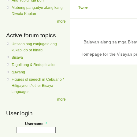
Ang Tubig nga Buhi
Tweet
Mubong pangadye alang kang
Diwata Kaptan
more
Active forum topics
Balayan alang sa mga Bis
Unsaon pag conjugate ang
kukabildo or hinabi
Homepage for the Visayan pe
Bisaya
Tagolilong & Reduplication
guwang
Figures of speech in Cebuano /
Hiligaynon / other Bisaya
languages
more
User login
Username:
*