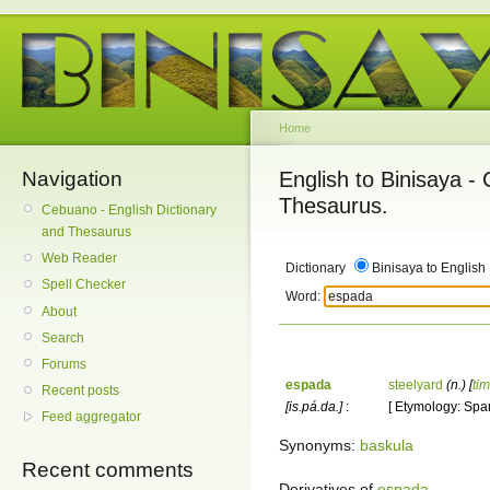
Home
Navigation
English to Binisaya -
Thesaurus.
Cebuano - English Dictionary
and Thesaurus
Web Reader
Dictionary
Binisaya to English
Spell Checker
Word:
About
Search
Forums
espada
steelyard
(n.)
[
ti
Recent posts
[is.pá.da.]
:
[ Etymology: Spa
Feed aggregator
Synonyms:
baskula
Recent comments
Derivatives of
espada