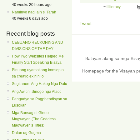
40 weeks 20 hours ago
i
~
illiteracy
Naminyo nag lain si Tarah
40 weeks 6 days ago
Tweet
Recent blog posts
CEBUANO RECKONING AND
DIVISIONS OF THE DAY.
How Two Websites Helped Me
Balayan alang sa mga Bis
Finally Start Speaking Bisaya
Binuang uyamot ang konsepto
Homepage for the Visayan pe
sa creatio ex nihilo
Sugilanon: Ang Hakog Nga Datu
Ang Awit ni Sinogo nga Alaot
Pangadye sa Pagpbendisyon sa
Lusokan
Mga Bansag ni Ginoo
Magwayen (The Goddess
Magwayen's Titles)
Dalan ug Gugma