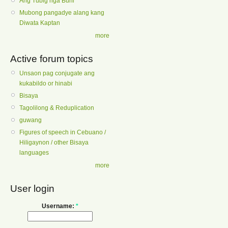
Ang Tubig nga Buhi
Mubong pangadye alang kang
Diwata Kaptan
more
Active forum topics
Unsaon pag conjugate ang
kukabildo or hinabi
Bisaya
Tagolilong & Reduplication
guwang
Figures of speech in Cebuano /
Hiligaynon / other Bisaya
languages
more
User login
Username:
*