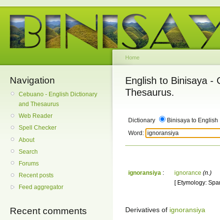
Home
Navigation
English to Binisaya -
Thesaurus.
Cebuano - English Dictionary
and Thesaurus
Web Reader
Dictionary
Binisaya to English
Spell Checker
Word:
About
Search
Forums
ignoransiya
:
ignorance
(n.)
Recent posts
[ Etymology: Span
Feed aggregator
Derivatives of
ignoransiya
Recent comments