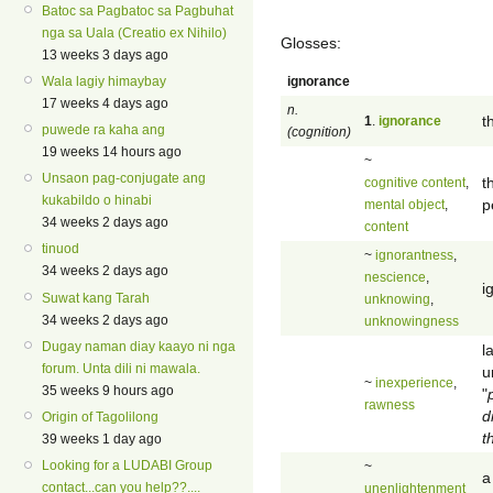
Batoc sa Pagbatoc sa Pagbuhat
nga sa Uala (Creatio ex Nihilo)
Glosses:
13 weeks 3 days ago
ignorance
Wala lagiy himaybay
17 weeks 4 days ago
n.
t
1
.
ignorance
puwede ra kaha ang
(cognition)
19 weeks 14 hours ago
~
Unsaon pag-conjugate ang
t
cognitive content
,
kukabildo o hinabi
p
mental object
,
34 weeks 2 days ago
content
tinuod
~
ignorantness
,
34 weeks 2 days ago
nescience
,
i
Suwat kang Tarah
unknowing
,
34 weeks 2 days ago
unknowingness
Dugay naman diay kaayo ni nga
l
forum. Unta dili ni mawala.
u
~
inexperience
,
35 weeks 9 hours ago
"
rawness
d
Origin of Tagolilong
t
39 weeks 1 day ago
Looking for a LUDABI Group
~
a
contact...can you help??....
unenlightenment