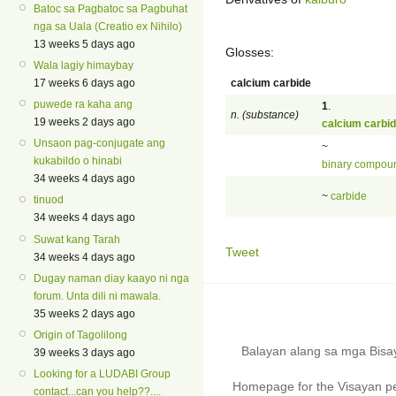
Batoc sa Pagbatoc sa Pagbuhat
nga sa Uala (Creatio ex Nihilo)
13 weeks 5 days ago
Glosses:
Wala lagiy himaybay
calcium carbide
17 weeks 6 days ago
puwede ra kaha ang
1
.
n. (substance)
19 weeks 2 days ago
calcium carbi
Unsaon pag-conjugate ang
~
kukabildo o hinabi
binary compou
34 weeks 4 days ago
~
carbide
tinuod
34 weeks 4 days ago
Suwat kang Tarah
Tweet
34 weeks 4 days ago
Dugay naman diay kaayo ni nga
forum. Unta dili ni mawala.
35 weeks 2 days ago
Origin of Tagolilong
Balayan alang sa mga Bis
39 weeks 3 days ago
Looking for a LUDABI Group
Homepage for the Visayan pe
contact...can you help??....