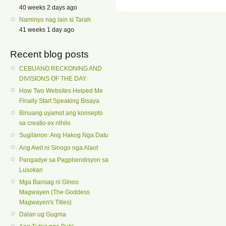
40 weeks 2 days ago
Naminyo nag lain si Tarah
41 weeks 1 day ago
Recent blog posts
CEBUANO RECKONING AND
DIVISIONS OF THE DAY.
How Two Websites Helped Me
Finally Start Speaking Bisaya
Binuang uyamot ang konsepto
sa creatio ex nihilo
Sugilanon: Ang Hakog Nga Datu
Ang Awit ni Sinogo nga Alaot
Pangadye sa Pagpbendisyon sa
Lusokan
Mga Bansag ni Ginoo
Magwayen (The Goddess
Magwayen's Titles)
Dalan ug Gugma