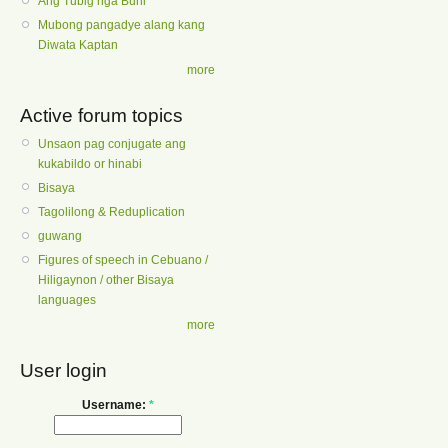
Ang Tubig nga Buhi
Mubong pangadye alang kang
Diwata Kaptan
more
Active forum topics
Unsaon pag conjugate ang
kukabildo or hinabi
Bisaya
Tagolilong & Reduplication
guwang
Figures of speech in Cebuano /
Hiligaynon / other Bisaya
languages
more
User login
Username:
*