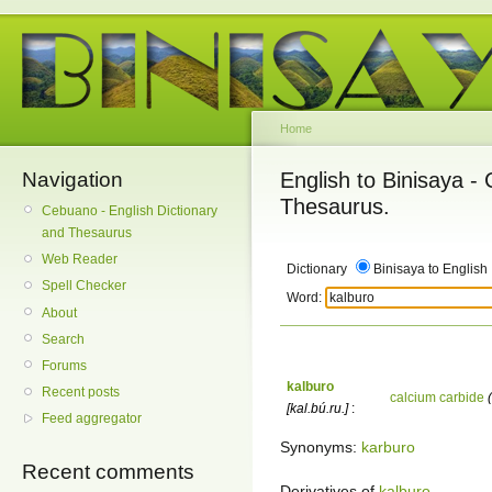
Home
Navigation
English to Binisaya -
Thesaurus.
Cebuano - English Dictionary
and Thesaurus
Web Reader
Dictionary
Binisaya to English
Spell Checker
Word:
About
Search
Forums
kalburo
Recent posts
calcium carbide
[kal.bú.ru.]
:
Feed aggregator
Synonyms:
karburo
Recent comments
Derivatives of
kalburo