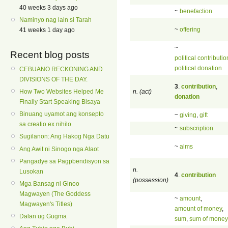
40 weeks 3 days ago
~
benefaction
Naminyo nag lain si Tarah
~
offering
41 weeks 1 day ago
~
Recent blog posts
political contributio
political donation
CEBUANO RECKONING AND
DIVISIONS OF THE DAY.
3
.
contribution
,
n. (act)
How Two Websites Helped Me
donation
Finally Start Speaking Bisaya
Binuang uyamot ang konsepto
~
giving
,
gift
sa creatio ex nihilo
~
subscription
Sugilanon: Ang Hakog Nga Datu
~
alms
Ang Awit ni Sinogo nga Alaot
Pangadye sa Pagpbendisyon sa
n.
Lusokan
4
.
contribution
(possession)
Mga Bansag ni Ginoo
Magwayen (The Goddess
~
amount
,
Magwayen's Titles)
amount of money
,
Dalan ug Gugma
sum
,
sum of money