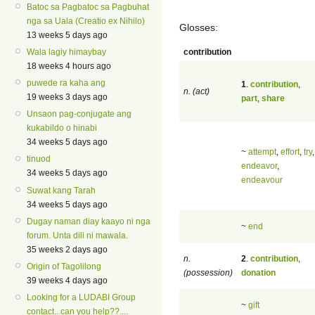
Batoc sa Pagbatoc sa Pagbuhat
nga sa Uala (Creatio ex Nihilo)
Glosses:
13 weeks 5 days ago
contribution
Wala lagiy himaybay
18 weeks 4 hours ago
puwede ra kaha ang
1
.
contribution
,
n. (act)
19 weeks 3 days ago
part
,
share
Unsaon pag-conjugate ang
kukabildo o hinabi
34 weeks 5 days ago
~
attempt
,
effort
,
try
,
tinuod
endeavor
,
34 weeks 5 days ago
endeavour
Suwat kang Tarah
34 weeks 5 days ago
Dugay naman diay kaayo ni nga
~
end
forum. Unta dili ni mawala.
35 weeks 2 days ago
n.
2
.
contribution
,
Origin of Tagolilong
(possession)
donation
39 weeks 4 days ago
Looking for a LUDABI Group
~
gift
contact...can you help??....