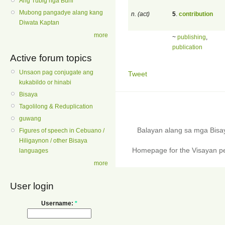
Ang Tubig nga Buhi
Mubong pangadye alang kang
n. (act)
5
.
contribution
Diwata Kaptan
more
~
publishing
,
publication
Active forum topics
Unsaon pag conjugate ang
Tweet
kukabildo or hinabi
Bisaya
Tagolilong & Reduplication
guwang
Balayan alang sa mga Bis
Figures of speech in Cebuano /
Hiligaynon / other Bisaya
Homepage for the Visayan pe
languages
more
User login
Username:
*