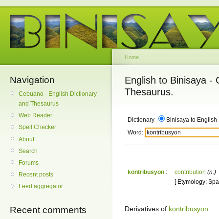
Home
Navigation
English to Binisaya -
Thesaurus.
Cebuano - English Dictionary
and Thesaurus
Web Reader
Dictionary
Binisaya to English
Spell Checker
Word:
About
Search
Forums
kontribusyon
:
contribution
(n.)
Recent posts
[ Etymology: Spa
Feed aggregator
Derivatives of
kontribusyon
Recent comments