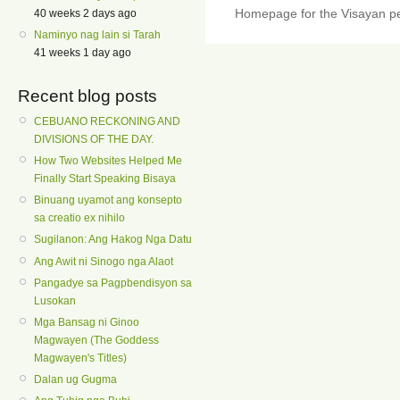
Homepage for the Visayan pe
40 weeks 2 days ago
Naminyo nag lain si Tarah
41 weeks 1 day ago
Recent blog posts
CEBUANO RECKONING AND
DIVISIONS OF THE DAY.
How Two Websites Helped Me
Finally Start Speaking Bisaya
Binuang uyamot ang konsepto
sa creatio ex nihilo
Sugilanon: Ang Hakog Nga Datu
Ang Awit ni Sinogo nga Alaot
Pangadye sa Pagpbendisyon sa
Lusokan
Mga Bansag ni Ginoo
Magwayen (The Goddess
Magwayen's Titles)
Dalan ug Gugma