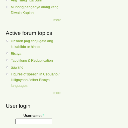
Ang Tubig nga Buhi
Mubong pangadye alang kang
Diwata Kaptan
more
Active forum topics
Unsaon pag conjugate ang
kukabildo or hinabi
Bisaya
Tagolilong & Reduplication
guwang
Figures of speech in Cebuano /
Hiligaynon / other Bisaya
languages
more
User login
Username:
*