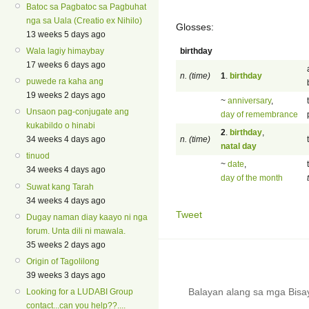
Batoc sa Pagbatoc sa Pagbuhat
nga sa Uala (Creatio ex Nihilo)
Glosses:
13 weeks 5 days ago
birthday
Wala lagiy himaybay
17 weeks 6 days ago
n. (time)
1
.
birthday
puwede ra kaha ang
19 weeks 2 days ago
~
anniversary
,
Unsaon pag-conjugate ang
day of remembrance
kukabildo o hinabi
2
.
birthday
,
n. (time)
34 weeks 4 days ago
natal day
tinuod
~
date
,
34 weeks 4 days ago
day of the month
Suwat kang Tarah
34 weeks 4 days ago
Tweet
Dugay naman diay kaayo ni nga
forum. Unta dili ni mawala.
35 weeks 2 days ago
Origin of Tagolilong
39 weeks 3 days ago
Balayan alang sa mga Bis
Looking for a LUDABI Group
contact...can you help??....