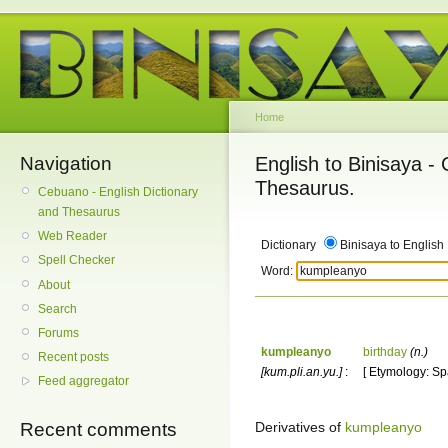
Home
Navigation
English to Binisaya -
Thesaurus.
Cebuano - English Dictionary
and Thesaurus
Web Reader
Dictionary
Binisaya to English
Spell Checker
Word:
About
Search
Forums
kumpleanyo
birthday
(n.)
Recent posts
[kum.pli.an.yu.]
:
[ Etymology: Sp
Feed aggregator
Derivatives of
kumpleanyo
Recent comments