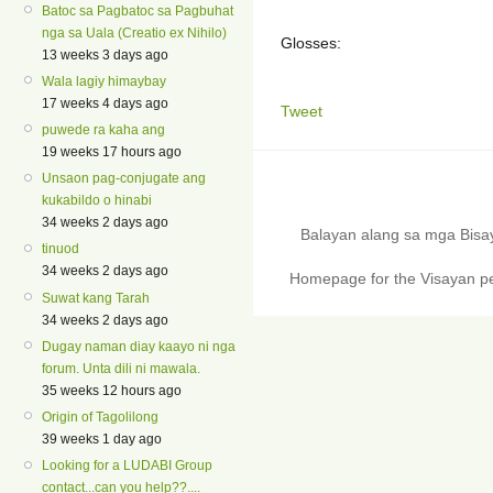
Batoc sa Pagbatoc sa Pagbuhat
nga sa Uala (Creatio ex Nihilo)
Glosses:
13 weeks 3 days ago
Wala lagiy himaybay
17 weeks 4 days ago
Tweet
puwede ra kaha ang
19 weeks 17 hours ago
Unsaon pag-conjugate ang
kukabildo o hinabi
34 weeks 2 days ago
Balayan alang sa mga Bis
tinuod
34 weeks 2 days ago
Homepage for the Visayan pe
Suwat kang Tarah
34 weeks 2 days ago
Dugay naman diay kaayo ni nga
forum. Unta dili ni mawala.
35 weeks 12 hours ago
Origin of Tagolilong
39 weeks 1 day ago
Looking for a LUDABI Group
contact...can you help??....