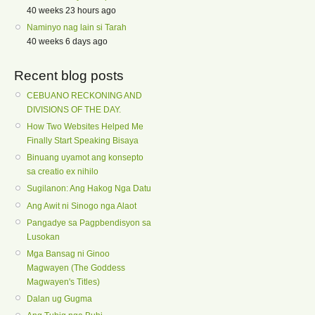
40 weeks 23 hours ago
Naminyo nag lain si Tarah
40 weeks 6 days ago
Recent blog posts
CEBUANO RECKONING AND
DIVISIONS OF THE DAY.
How Two Websites Helped Me
Finally Start Speaking Bisaya
Binuang uyamot ang konsepto
sa creatio ex nihilo
Sugilanon: Ang Hakog Nga Datu
Ang Awit ni Sinogo nga Alaot
Pangadye sa Pagpbendisyon sa
Lusokan
Mga Bansag ni Ginoo
Magwayen (The Goddess
Magwayen's Titles)
Dalan ug Gugma