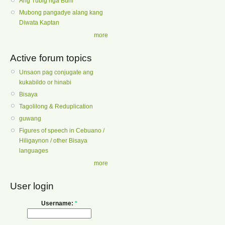
Ang Tubig nga Buhi
Mubong pangadye alang kang
Diwata Kaptan
more
Active forum topics
Unsaon pag conjugate ang
kukabildo or hinabi
Bisaya
Tagolilong & Reduplication
guwang
Figures of speech in Cebuano /
Hiligaynon / other Bisaya
languages
more
User login
Username:
*