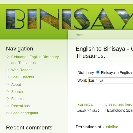
Home
Navigation
English to Binisaya -
Thesaurus.
Cebuano - English Dictionary
and Thesaurus
Web Reader
Dictionary
Binisaya to English
Spell Checker
Word:
About
Search
Forums
kusinilya
pressurized kero
Recent posts
[ku.si.nil.ya.]
:
[ Etymology: Span
Feed aggregator
Derivatives of
kusinilya
Recent comments