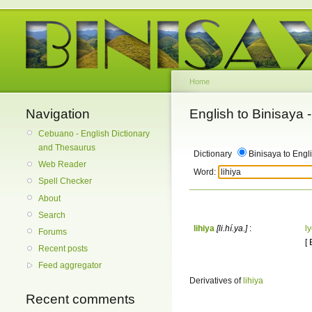
Home
Navigation
English to Binisaya
Cebuano - English Dictionary
and Thesaurus
Dictionary
Binisaya to Engl
Web Reader
Word:
Spell Checker
About
Search
lihiya
[li.hí.ya.]
:
l
Forums
[
Recent posts
Feed aggregator
Derivatives of
lihiya
Recent comments