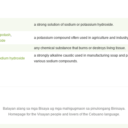
a strong solution of sodium or potassium hydroxide.
potash
,
a potassium compound often used in agriculture and industry
xide
any chemical substance that burns or destroys living tissue.
a strongly alkaline caustic used in manufacturing soap and
odium hydroxide
various sodium compounds.
Balayan alang sa mga Bisaya ug mga mahigugmaon sa pinulongang Binisaya.
Homepage for the Visayan people and lovers of the Cebuano language.