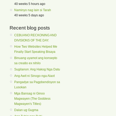
40 weeks 5 hours ago
Naminyo nag lain si Tarah
40 weeks 5 days ago
Recent blog posts
CEBUANO RECKONING AND
DIVISIONS OF THE DAY.
How Two Websites Helped Me
Finally Start Speaking Bisaya
Binuang uyamot ang konsepto
sa creatio ex nihilo
Sugilanon: Ang Hakog Nga Datu
Ang Awit ni Sinogo nga Alaot
Pangadye sa Pagpbendisyon sa
Lusokan
Mga Bansag ni Ginoo
Magwayen (The Goddess
Magwayen's Titles)
Dalan ug Gugma