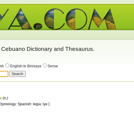
 - Cebuano Dictionary and Thesaurus.
ish
English to Binisaya
Sense
ye
(n.)
 Etymology: Spanish: legia: lye ]