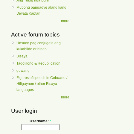
Ang Tubig nga Buhi
Mubong pangadye alang kang
Diwata Kaptan
more
Active forum topics
Unsaon pag conjugate ang
kukabildo or hinabi
Bisaya
Tagolilong & Reduplication
guwang
Figures of speech in Cebuano /
Hiligaynon / other Bisaya
languages
more
User login
Username:
*