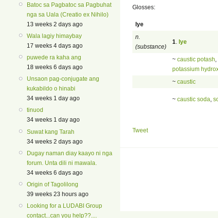
Batoc sa Pagbatoc sa Pagbuhat
Glosses:
nga sa Uala (Creatio ex Nihilo)
lye
13 weeks 2 days ago
Wala lagiy himaybay
n.
1
.
lye
17 weeks 4 days ago
(substance)
puwede ra kaha ang
~
caustic potash
,
18 weeks 6 days ago
potassium hydro
Unsaon pag-conjugate ang
~
caustic
kukabildo o hinabi
34 weeks 1 day ago
~
caustic soda
,
s
tinuod
34 weeks 1 day ago
Tweet
Suwat kang Tarah
34 weeks 2 days ago
Dugay naman diay kaayo ni nga
forum. Unta dili ni mawala.
34 weeks 6 days ago
Origin of Tagolilong
39 weeks 23 hours ago
Looking for a LUDABI Group
contact...can you help??....