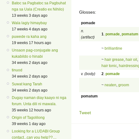
Batoc sa Pagbatoc sa Pagbuhat
nga sa Uala (Creatio ex Nihilo)
Glosses:
13 weeks 3 days ago
pomade
Wala lagiy himaybay
17 weeks 4 days ago
n.
1
.
pomade
,
pomatum
puwede ra kaha ang
(artifact)
19 weeks 17 hours ago
~
brilliantine
Unsaon pag-conjugate ang
kukabildo o hinabi
~
hair grease
,
hair oil
,
34 weeks 2 days ago
hair tonic
,
hairdressin
tinuod
v. (body)
2
.
pomade
34 weeks 2 days ago
Suwat kang Tarah
~
neaten
,
groom
34 weeks 2 days ago
pomatum
Dugay naman diay kaayo ni nga
forum. Unta dili ni mawala.
35 weeks 12 hours ago
Tweet
Origin of Tagolilong
39 weeks 1 day ago
Looking for a LUDABI Group
contact...can you help??....