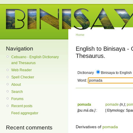
Home
Navigation
English to Binisaya -
Thesaurus.
Cebuano - English Dictionary
and Thesaurus
Web Reader
Dictionary
Binisaya to English
Spell Checker
Word:
About
Search
Forums
pomada
pomade
(n.)
;
po
Recent posts
[pu.má.da.]
:
[ Etymology: Sp
Feed aggregator
Derivatives of
pomada
Recent comments