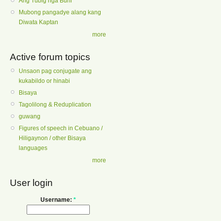
Ang Tubig nga Buhi
Mubong pangadye alang kang
Diwata Kaptan
more
Active forum topics
Unsaon pag conjugate ang
kukabildo or hinabi
Bisaya
Tagolilong & Reduplication
guwang
Figures of speech in Cebuano /
Hiligaynon / other Bisaya
languages
more
User login
Username:
*