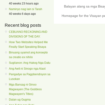
40 weeks 23 hours ago
Balayan alang sa mga Bis
Naminyo nag lain si Tarah
40 weeks 6 days ago
Homepage for the Visayan pe
Recent blog posts
CEBUANO RECKONING AND
DIVISIONS OF THE DAY.
How Two Websites Helped Me
Finally Start Speaking Bisaya
Binuang uyamot ang konsepto
sa creatio ex nihilo
Sugilanon: Ang Hakog Nga Datu
Ang Awit ni Sinogo nga Alaot
Pangadye sa Pagpbendisyon sa
Lusokan
Mga Bansag ni Ginoo
Magwayen (The Goddess
Magwayen's Titles)
Dalan ug Gugma