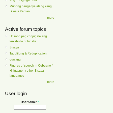
Ang Tubig nga Buhi
Mubong pangadye alang kang
Diwata Kaptan
more
Active forum topics
Unsaon pag conjugate ang
kukabildo or hinabi
Bisaya
Tagolilong & Reduplication
guwang
Figures of speech in Cebuano /
Hiligaynon / other Bisaya
languages
more
User login
Username:
*