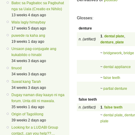
Batoc sa Pagbatoc sa Pagbuhat
nga sa Uala (Creatio ex Nihilo)
13 weeks 4 days ago
Glosses:
Wala lagiy himaybay
denture
17 weeks 5 days ago
puwede ra kaha ang
1
.
dental plate
,
n. (artifact)
19 weeks 1 day ago
denture
,
plate
Unsaon pag-conjugate ang
~
bridgework
,
bridge
kukabildo o hinabi
34 weeks 3 days ago
~
dental appliance
tinuod
34 weeks 3 days ago
~
false teeth
Suwat kang Tarah
34 weeks 3 days ago
~
partial denture
Dugay naman diay kaayo ni nga
false teeth
forum. Unta dili ni mawala.
35 weeks 1 day ago
n. (artifact)
1
.
false teeth
Origin of Tagolilong
~
dental plate
,
dentu
39 weeks 2 days ago
plate
Looking for a LUDABI Group
contact...can you help??....