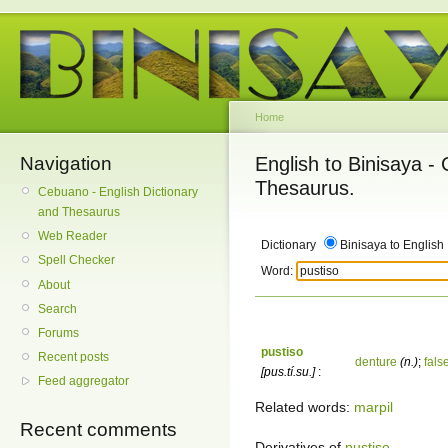
Home
Navigation
English to Binisaya -
Thesaurus.
Cebuano - English Dictionary
and Thesaurus
Web Reader
Dictionary
Binisaya to English
Spell Checker
Word:
About
Search
Forums
pustiso
Recent posts
denture
(n.)
;
fals
[pus.tí.su.]
:
Feed aggregator
Related words:
marpil
Recent comments
Derivatives of
pustiso