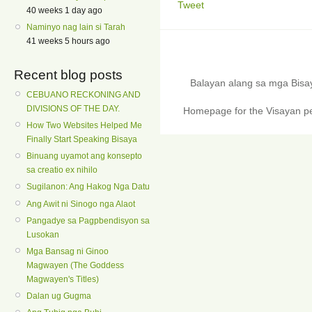
Tweet
40 weeks 1 day ago
Naminyo nag lain si Tarah
41 weeks 5 hours ago
Recent blog posts
Balayan alang sa mga Bis
CEBUANO RECKONING AND
DIVISIONS OF THE DAY.
Homepage for the Visayan pe
How Two Websites Helped Me
Finally Start Speaking Bisaya
Binuang uyamot ang konsepto
sa creatio ex nihilo
Sugilanon: Ang Hakog Nga Datu
Ang Awit ni Sinogo nga Alaot
Pangadye sa Pagpbendisyon sa
Lusokan
Mga Bansag ni Ginoo
Magwayen (The Goddess
Magwayen's Titles)
Dalan ug Gugma