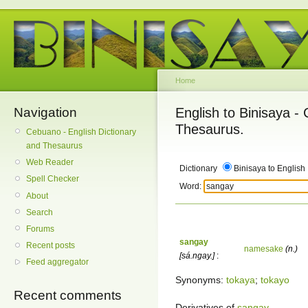
Home
Navigation
English to Binisaya -
Thesaurus.
Cebuano - English Dictionary
and Thesaurus
Web Reader
Dictionary
Binisaya to English
Spell Checker
Word:
About
Search
Forums
sangay
Recent posts
namesake
(n.)
[sá.ngay.]
:
Feed aggregator
Synonyms:
tokaya
;
tokayo
Recent comments
Derivatives of
sangay