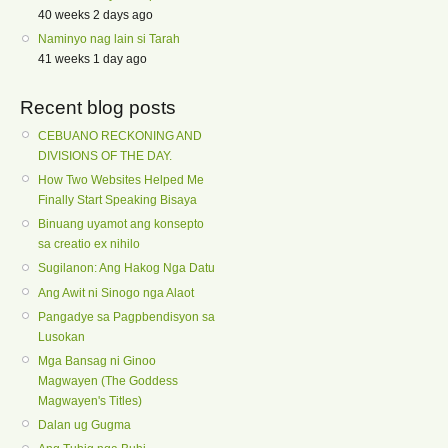
40 weeks 2 days ago
Naminyo nag lain si Tarah
41 weeks 1 day ago
Recent blog posts
CEBUANO RECKONING AND
DIVISIONS OF THE DAY.
How Two Websites Helped Me
Finally Start Speaking Bisaya
Binuang uyamot ang konsepto
sa creatio ex nihilo
Sugilanon: Ang Hakog Nga Datu
Ang Awit ni Sinogo nga Alaot
Pangadye sa Pagpbendisyon sa
Lusokan
Mga Bansag ni Ginoo
Magwayen (The Goddess
Magwayen's Titles)
Dalan ug Gugma