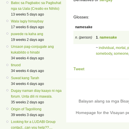
Batoc sa Pagbatoc sa Pagbuhat
nga sa Uala (Creatio ex Nihilo)
13 weeks 5 days ago
Glosses:
Wala lagiy himaybay
namesake
17 weeks 6 days ago
puwede ra kaha ang
n. (person)
1
.
namesake
19 weeks 2 days ago
Unsaon pag-conjugate ang
~
individual
,
mortal
,
kukabildo o hinabi
somebody
,
someone
34 weeks 4 days ago
tinuod
Tweet
34 weeks 4 days ago
Suwat kang Tarah
34 weeks 4 days ago
Dugay naman diay kaayo ni nga
forum. Unta dili ni mawala.
Balayan alang sa mga Bis
35 weeks 2 days ago
Origin of Tagolilong
Homepage for the Visayan pe
39 weeks 3 days ago
Looking for a LUDABI Group
contact...can you help??....