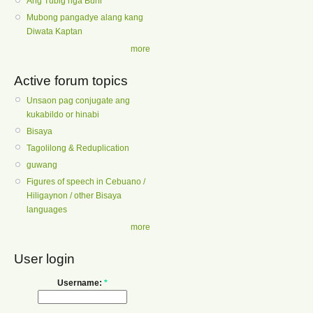
Ang Tubig nga Buhi
Mubong pangadye alang kang
Diwata Kaptan
more
Active forum topics
Unsaon pag conjugate ang
kukabildo or hinabi
Bisaya
Tagolilong & Reduplication
guwang
Figures of speech in Cebuano /
Hiligaynon / other Bisaya
languages
more
User login
Username:
*