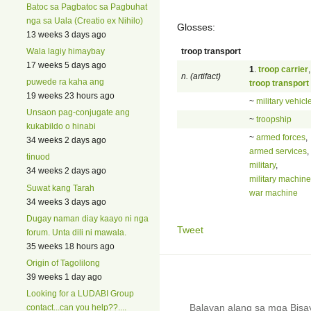
Batoc sa Pagbatoc sa Pagbuhat
nga sa Uala (Creatio ex Nihilo)
Glosses:
13 weeks 3 days ago
troop transport
Wala lagiy himaybay
17 weeks 5 days ago
1
.
troop carrier
,
n. (artifact)
puwede ra kaha ang
troop transport
19 weeks 23 hours ago
~
military vehicl
Unsaon pag-conjugate ang
~
troopship
kukabildo o hinabi
~
armed forces
,
34 weeks 2 days ago
armed services
,
tinuod
military
,
34 weeks 2 days ago
military machine
Suwat kang Tarah
war machine
34 weeks 3 days ago
Dugay naman diay kaayo ni nga
Tweet
forum. Unta dili ni mawala.
35 weeks 18 hours ago
Origin of Tagolilong
39 weeks 1 day ago
Looking for a LUDABI Group
Balayan alang sa mga Bis
contact...can you help??....