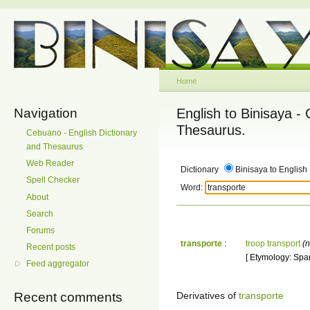
Home
Navigation
English to Binisaya -
Thesaurus.
Cebuano - English Dictionary
and Thesaurus
Web Reader
Dictionary
Binisaya to English
Spell Checker
Word:
About
Search
Forums
transporte
:
troop transport
(n
Recent posts
[ Etymology: Span
Feed aggregator
Derivatives of
transporte
Recent comments