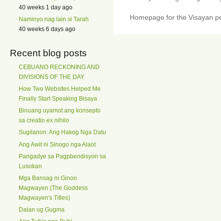
40 weeks 1 day ago
Homepage for the Visayan pe
Naminyo nag lain si Tarah
40 weeks 6 days ago
Recent blog posts
CEBUANO RECKONING AND
DIVISIONS OF THE DAY.
How Two Websites Helped Me
Finally Start Speaking Bisaya
Binuang uyamot ang konsepto
sa creatio ex nihilo
Sugilanon: Ang Hakog Nga Datu
Ang Awit ni Sinogo nga Alaot
Pangadye sa Pagpbendisyon sa
Lusokan
Mga Bansag ni Ginoo
Magwayen (The Goddess
Magwayen's Titles)
Dalan ug Gugma