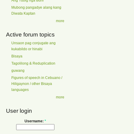
Ang Tubig nga Buhi
Mubong pangadye alang kang
Diwata Kaptan
more
Active forum topics
Unsaon pag conjugate ang
kukabildo or hinabi
Bisaya
Tagolilong & Reduplication
guwang
Figures of speech in Cebuano /
Hiligaynon / other Bisaya
languages
more
User login
Username:
*