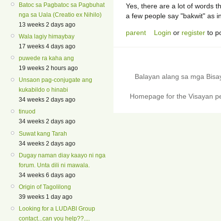
Batoc sa Pagbatoc sa Pagbuhat
Yes, there are a lot of words t
nga sa Uala (Creatio ex Nihilo)
a few people say "bakwit" as in
13 weeks 2 days ago
parent
Login
or
register
to p
Wala lagiy himaybay
17 weeks 4 days ago
puwede ra kaha ang
19 weeks 2 hours ago
Balayan alang sa mga Bis
Unsaon pag-conjugate ang
kukabildo o hinabi
Homepage for the Visayan pe
34 weeks 2 days ago
tinuod
34 weeks 2 days ago
Suwat kang Tarah
34 weeks 2 days ago
Dugay naman diay kaayo ni nga
forum. Unta dili ni mawala.
34 weeks 6 days ago
Origin of Tagolilong
39 weeks 1 day ago
Looking for a LUDABI Group
contact...can you help??....