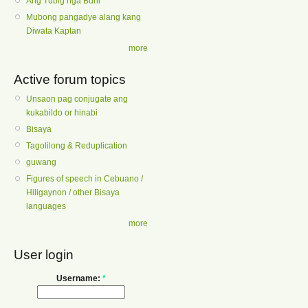
Ang Tubig nga Buhi
Mubong pangadye alang kang
Diwata Kaptan
more
Active forum topics
Unsaon pag conjugate ang
kukabildo or hinabi
Bisaya
Tagolilong & Reduplication
guwang
Figures of speech in Cebuano /
Hiligaynon / other Bisaya
languages
more
User login
Username:
*