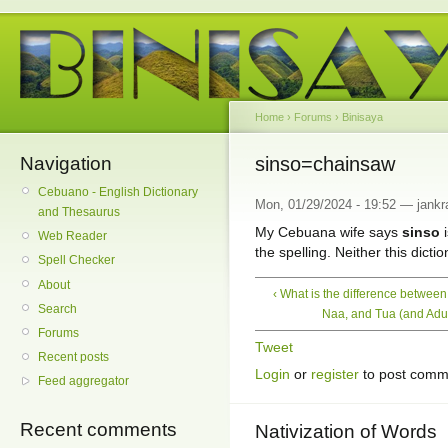
Home
›
Forums
›
Binisaya
Navigation
sinso=chainsaw
Cebuano - English Dictionary
Mon, 01/29/2024 - 19:52 — jankra
and Thesaurus
My Cebuana wife says
sinso
i
Web Reader
the spelling. Neither this dict
Spell Checker
About
‹ What is the difference between
Search
Naa, and Tua (and Adu
Forums
Tweet
Recent posts
Login
or
register
to post comm
Feed aggregator
Recent comments
Nativization of Words