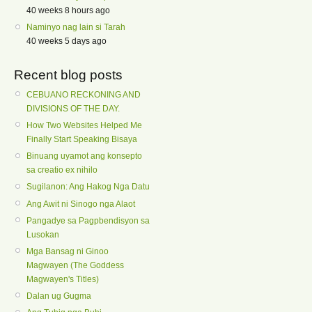
40 weeks 8 hours ago
Naminyo nag lain si Tarah
40 weeks 5 days ago
Recent blog posts
CEBUANO RECKONING AND
DIVISIONS OF THE DAY.
How Two Websites Helped Me
Finally Start Speaking Bisaya
Binuang uyamot ang konsepto
sa creatio ex nihilo
Sugilanon: Ang Hakog Nga Datu
Ang Awit ni Sinogo nga Alaot
Pangadye sa Pagpbendisyon sa
Lusokan
Mga Bansag ni Ginoo
Magwayen (The Goddess
Magwayen's Titles)
Dalan ug Gugma