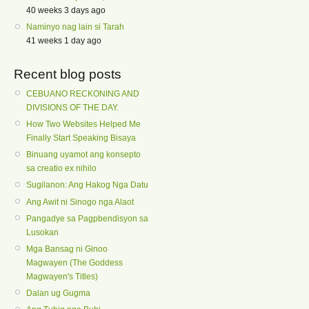
40 weeks 3 days ago
Naminyo nag lain si Tarah
41 weeks 1 day ago
Recent blog posts
CEBUANO RECKONING AND
DIVISIONS OF THE DAY.
How Two Websites Helped Me
Finally Start Speaking Bisaya
Binuang uyamot ang konsepto
sa creatio ex nihilo
Sugilanon: Ang Hakog Nga Datu
Ang Awit ni Sinogo nga Alaot
Pangadye sa Pagpbendisyon sa
Lusokan
Mga Bansag ni Ginoo
Magwayen (The Goddess
Magwayen's Titles)
Dalan ug Gugma