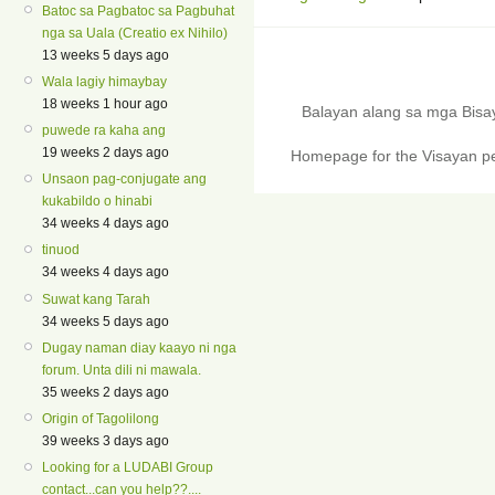
Batoc sa Pagbatoc sa Pagbuhat
nga sa Uala (Creatio ex Nihilo)
13 weeks 5 days ago
Wala lagiy himaybay
18 weeks 1 hour ago
Balayan alang sa mga Bis
puwede ra kaha ang
19 weeks 2 days ago
Homepage for the Visayan pe
Unsaon pag-conjugate ang
kukabildo o hinabi
34 weeks 4 days ago
tinuod
34 weeks 4 days ago
Suwat kang Tarah
34 weeks 5 days ago
Dugay naman diay kaayo ni nga
forum. Unta dili ni mawala.
35 weeks 2 days ago
Origin of Tagolilong
39 weeks 3 days ago
Looking for a LUDABI Group
contact...can you help??....