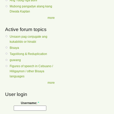
Ang Tubig nga Buhi
Mubong pangadye alang kang
Diwata Kaptan
more
Active forum topics
Unsaon pag conjugate ang
kukabildo or hinabi
Bisaya
Tagolilong & Reduplication
guwang
Figures of speech in Cebuano /
Hiligaynon / other Bisaya
languages
more
User login
Username:
*