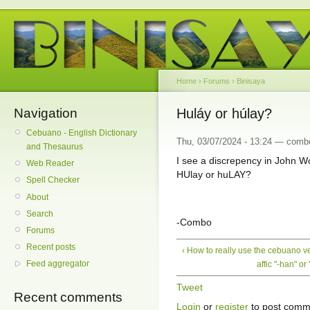
Home
›
Forums
›
Binisaya
Navigation
Huláy or húlay?
Cebuano - English Dictionary
Thu, 03/07/2024 - 13:24 — comb
and Thesaurus
I see a discrepency in John Wol
Web Reader
HUlay or huLAY?
Spell Checker
About
Search
-Combo
Forums
Recent posts
‹ How to really use the cebuano v
Feed aggregator
affic "-han" or 
Tweet
Recent comments
Login
or
register
to post comm