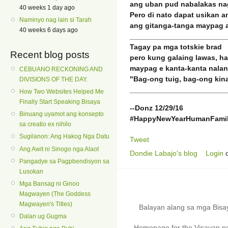
ang uban pud nabalakas na
40 weeks 1 day ago
Pero di nato dapat usikan 
Naminyo nag lain si Tarah
ang gitanga-tanga maypag 
40 weeks 6 days ago
________________________
Tagay pa mga totskie brad
Recent blog posts
pero kung galaing lawas, h
maypag e kanta-kanta nalan
CEBUANO RECKONING AND
"Bag-ong tuig, bag-ong kina
DIVISIONS OF THE DAY.
________________________
How Two Websites Helped Me
Finally Start Speaking Bisaya
--Donz 12/29/16
Binuang uyamot ang konsepto
#HappyNewYearHumanFamil
sa creatio ex nihilo
Sugilanon: Ang Hakog Nga Datu
Tweet
Ang Awit ni Sinogo nga Alaot
Dondie Labajo's blog
Login
Pangadye sa Pagpbendisyon sa
Lusokan
Mga Bansag ni Ginoo
Magwayen (The Goddess
Magwayen's Titles)
Balayan alang sa mga Bis
Dalan ug Gugma
Homepage for the Visayan pe