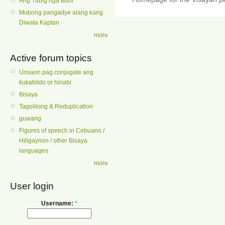
Ang Tubig nga Buhi
Mubong pangadye alang kang
Diwata Kaptan
more
Active forum topics
Unsaon pag conjugate ang
kukabildo or hinabi
Bisaya
Tagolilong & Reduplication
guwang
Figures of speech in Cebuano /
Hiligaynon / other Bisaya
languages
more
User login
Username:
*